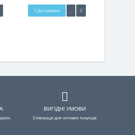
До кошика
До кош
А
ВИГІДНІ УМОВИ
країні
Співпраця для оптових покупців