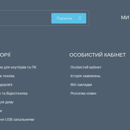
МИ
Підписка
ОРІЇ
ОСОБИСТИЙ КАБІНЕТ
и для ноутбуків та ПК
Особистий кабінет
 техніка
Історія замовлень
здоров'я
Мої закладки
о та Відеотехніка
Розсилка новин
для дому
ки
нні USB запальнички