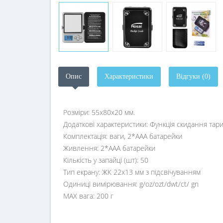
Опис
Характеристики
Відгуки (0)
Розміри: 55х80х20 мм.
Додаткові характеристики: Функція скидання тар
Комплектація: ваги, 2*AAA батарейки
Живлення: 2*AAA батарейки
Кількість у запайці (шт): 50
Тип екрану: ЖК 22х13 мм з підсвічуванням
Одиниці вимірювання: g/oz/ozt/dwt/ct/ gn
MAX вага: 200 г