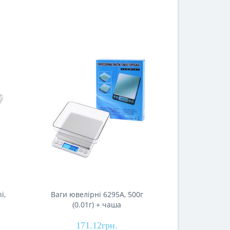
i,
Ваги ювелірні 6295A, 500г
Ваги ювелірні
(0.01г) + чаша
171.12грн.
750