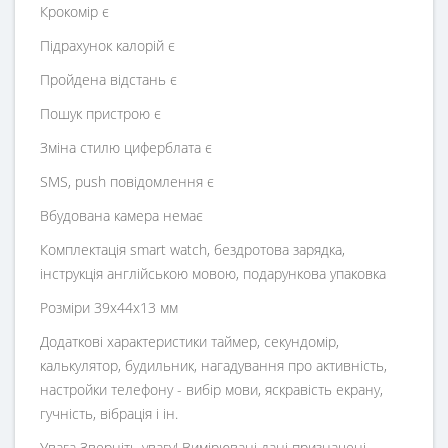
Крокомір є
Підрахунок калорій є
Пройдена відстань є
Пошук пристрою є
Зміна стилю циферблата є
SMS, push повідомлення є
Вбудована камера немає
Комплектація smart watch, бездротова зарядка,
інструкція англійською мовою, подарункова упаковка
Розміри 39х44х13 мм
Додаткові характеристики таймер, секундомір,
калькулятор, будильник, нагадування про активність,
настройки телефону - вибір мови, яскравість екрану,
гучність, вібрація і ін.
Увага Зверніть увагу! Вимірювані дані призначені