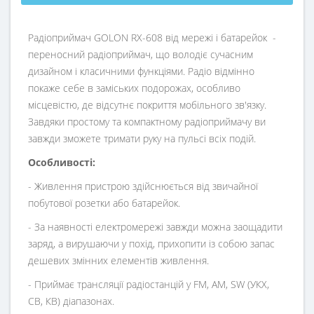
Радіоприймач GOLON RX-608 від мережі і батарейок
-
переносний радіоприймач, що володіє сучасним
дизайном і класичними функціями. Радіо відмінно
покаже себе в заміських подорожах, особливо
місцевістю, де відсутнє покриття мобільного зв'язку.
Завдяки простому та компактному радіоприймачу ви
завжди зможете тримати руку на пульсі всіх подій.
Особливості:
- Живлення пристрою здійснюється від звичайної
побутової розетки або батарейок.
- За наявності електромережі завжди можна заощадити
заряд, а вирушаючи у похід, прихопити із собою запас
дешевих змінних елементів живлення.
- Приймає трансляції радіостанцій у FM, AM, SW (УКХ,
СВ, КВ) діапазонах.