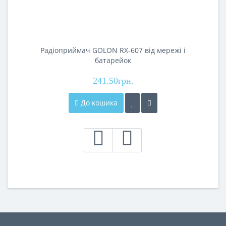
Радіоприймач GOLON RX-607 від мережі і
батарейок
241.50грн.
До кошика