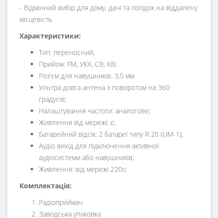
- Відмінний вибір для дому, дачі та поїздок на віддалену
місцевість
Характеристики:
Тип: переносний;
Прийом: FM, УКХ, СВ, КВ;
Роз'єм для навушників: 3,5 мм
Ультра довга антена з поворотом на 360
градусів;
Налаштування частоти: аналогове;
Живлення від мережі: є;
Батарейний відсік: 2 батареї типу R 20 (UM-1);
Аудіо вихід для підключення активної
аудіосистеми або навушників;
Живлення: від мережі 220v;
Комплектація:
Радіоприймач
Заводська упаковка