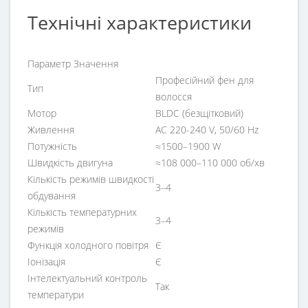
Технічні характеристики
Параметр Значення
Професійний фен для
Тип
волосся
Мотор
BLDC (безщітковий)
Живлення
AC 220-240 V, 50/60 Hz
Потужність
≈1500–1900 W
Швидкість двигуна
≈108 000–110 000 об/хв
Кількість режимів швидкості
3–4
обдування
Кількість температурних
3–4
режимів
Функція холодного повітря
Є
Іонізація
Є
Інтелектуальний контроль
Так
температури