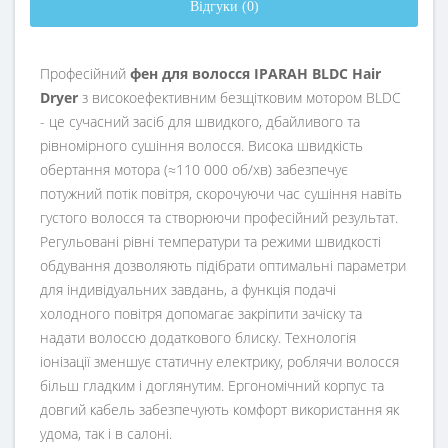
Відгуки (0)
Професійний
фен для волосся IPARAH BLDC Hair
Dryer
з високоефективним безщітковим мотором BLDC
- це сучасний засіб для швидкого, дбайливого та
рівномірного сушіння волосся. Висока швидкість
обертання мотора (≈110 000 об/хв) забезпечує
потужний потік повітря, скорочуючи час сушіння навіть
густого волосся та створюючи професійний результат.
Регульовані рівні температури та режими швидкості
обдування дозволяють підібрати оптимальні параметри
для індивідуальних завдань, а функція подачі
холодного повітря допомагає закріпити зачіску та
надати волоссю додаткового блиску. Технологія
іонізації зменшує статичну електрику, роблячи волосся
більш гладким і доглянутим. Ергономічний корпус та
довгий кабель забезпечують комфорт використання як
удома, так і в салоні.