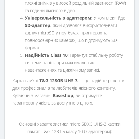
тисячі знімків у високій роздільній здатності (RAW)
та години якісного відео.
Універсальність з адаптером:
У комплекті йде
SD-адаптер,
який дозволяє використовувати
картку microSD у ноутбуках, принтерах та
повнорозмірних камерах, що підтримують SD-
формат.
Надійність Class 10
: Гарантує стабільну роботу
системи навіть при максимальних
навантаженнях та циклічному записі.
Карта пам'яті
T&G 128GB UHS-3
— це надійне рішення
для професіоналів та любителів якісного контенту.
Купуючи в магазині
Baseshop
, ви отримуєте
гарантовану якість за доступною ціною.
Основні характеристики micro SDXC UHS-3 картки
пам'яті T&G 128 ГБ класу 10 (з адаптером):