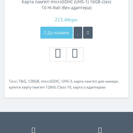
Карта пам'яті microSDHC (UHS-1) 16GB class
10 Hi-Rali (без адаптера)
213.44грн.
До кошика
Теги:
T&G
,
128GB
,
microSDXC
,
UHS-3
,
карта пам'яті для камери
,
купити карту пам'яті 128гб
,
Class 10
,
карта з адаптером