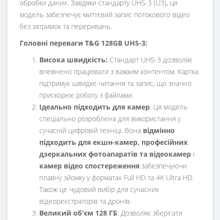
обробки даних. Завдяки стандарту UHS-3 (U3), ця
модель забезпечує миттєвий запис потокового відео
без затримок та переривань.
Головні переваги T&G 128GB UHS-3:
Висока швидкість:
Стандарт UHS-3 дозволяє
впевнено працювати з важким контентом. Картка
підтримує швидке читання та запис, що значно
прискорює роботу з файлами.
Ідеально підходить для камер
: Ця модель
спеціально розроблена для використання у
сучасній цифровій техніці. Вона
відмінно
підходить для екшн-камер, професійних
дзеркальних фотоапаратів та відеокамер
і
камер відео спостереження
забезпечуючи
плавну зйомку у форматах Full HD та 4K Ultra HD.
Також це чудовий вибір для сучасних
відеореєстраторів та дронів.
Великий об'єм 128 ГБ
: Дозволяє зберігати