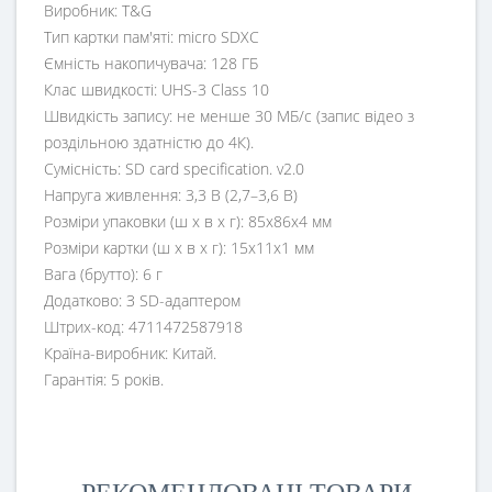
Виробник: T&G
Тип картки пам'яті: micro SDXC
Ємність накопичувача: 128 ГБ
Клас швидкості: UHS-3 Class 10
Швидкість запису: не менше 30 МБ/с (запис відео з
роздільною здатністю до 4К).
Сумісність: SD card specification. v2.0
Напруга живлення: 3,3 В (2,7–3,6 В)
Розміри упаковки (ш x в x г): 85x86x4 мм
Розміри картки (ш x в x г): 15x11x1 мм
Вага (брутто): 6 г
Додатково: З SD-адаптером
Штрих-код: 4711472587918
Країна-виробник: Китай.
Гарантія: 5 років.