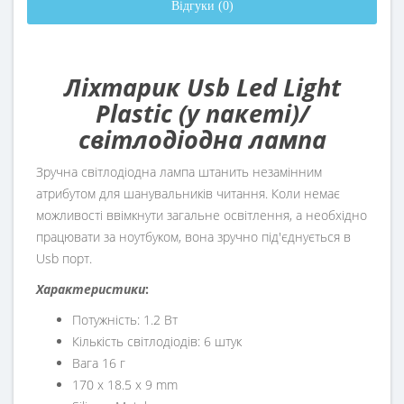
Відгуки (0)
Ліхтарик Usb Led Light
Plastic (у пакеті)/
світлодіодна лампа
Зручна світлодіодна лампа штанить незамінним
атрибутом для шанувальників читання. Коли немає
можливості ввімкнути загальне освітлення, а необхідно
працювати за ноутбуком, вона зручно під'єднується в
Usb порт.
Характеристики
:
Потужність: 1.2 Вт
Кількість світлодіодів: 6 штук
Вага 16 г
170 x 18.5 x 9 mm