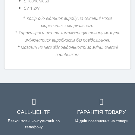
SiliconeMetal
5V 1.2W.
* Колір або відтінок виробу на світлині може
відрізнятися від реального.
* Характеристики та комплектація товару можуть
змінюватися виробником без повідомлення.
* Магазин не несе відповідальності за зміни, внесені
виробником.
CALL-ЦЕНТР
ГАРАНТІЯ ТОВАРУ
Безкоштовні консультації по
14 днів повернення на товари
телефону