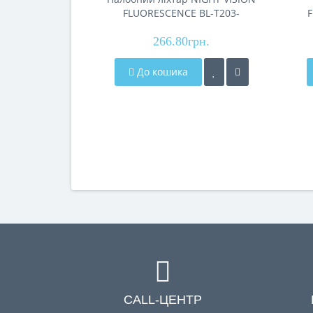
FLUORESCENCE BL-T203-
TG+COB (білий+червоний),
L
2x18650, 1 режим
266.80грн.
P
До кошика
CALL-ЦЕНТР