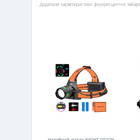
Додаткові характеристики: флуоресцентне забарв
Налобний ліхтар NIGHT VISION