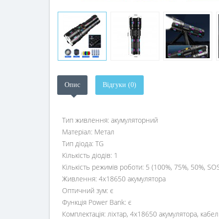
Опис
Відгуки (0)
Тип живлення: акумуляторний
Матеріал: Метал
Тип діода: TG
Кількість діодів: 1
Кількість режимів роботи: 5 (100%, 75%, 50%, SO
Живлення: 4х18650 акумулятора
Оптичний зум: є
Функція Power Bank: є
Комплектація: ліхтар, 4х18650 акумулятора, кабел