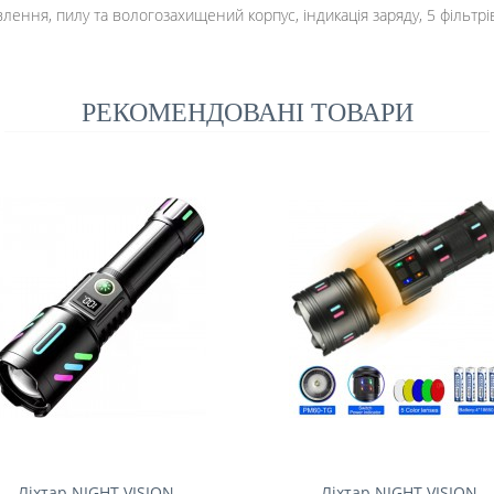
лення, пилу та вологозахищений корпус, індикація заряду, 5 фільтрі
РЕКОМЕНДОВАНІ ТОВАРИ
Ліхтар NIGHT VISION
Ліхтар NIGHT VISION