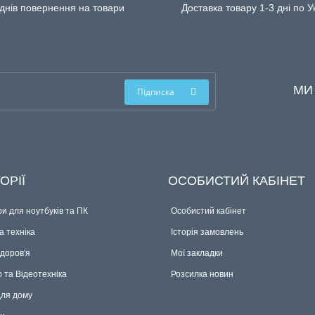
днів повернення на товари
Доставка товару 1-3 дні по У
МИ
Підписка
ОРІЇ
ОСОБИСТИЙ КАБІНЕТ
и для ноутбуків та ПК
Особистий кабінет
 техніка
Історія замовлень
здоров'я
Мої закладки
о та Відеотехніка
Розсилка новин
для дому