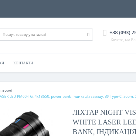
+38 (093) 7
Хочете, ми В
КИ
КОНТАКТИ
ляторні
ER LED PM60-TG, 4х18650, power bank, індикація заряду, ЗУ Type-C, zoom, 
ЛІХТАР NIGHT VI
WHITE LASER LED
BANK, ІНДИКАЦІЯ 