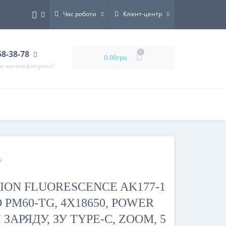
Час роботи
Клієнт-центр
58-38-78
0
0.00грн.
ам зателефонуємо?
5
SION FLUORESCENCE AK177-1
 PM60-TG, 4Х18650, POWER
ЗАРЯДУ, ЗУ TYPE-C, ZOOM, 5