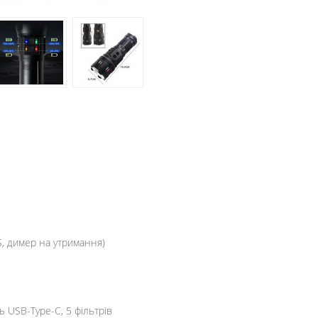
S, димер на утримання)
ь USB-Type-C, 5 фільтрів