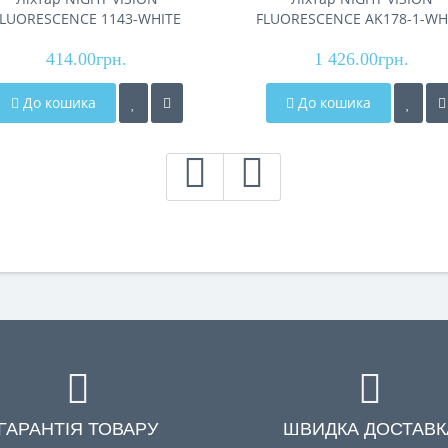
FLUORESCENCE 1143-WHITE
FLUORESCENCE AK178-1-WH
ASER LED PM10-TG, 1x26650,
LASER LED PM60-TG+COB
ower bank, ЗУ Type-C, zoom
414.00грн.
4x18650, power bank, ЗУ Typ
1 426.00грн.
zoom, 5 фільтрів
До кошика
До кошика
ГАРАНТІЯ ТОВАРУ
ШВИДКА ДОСТАВК