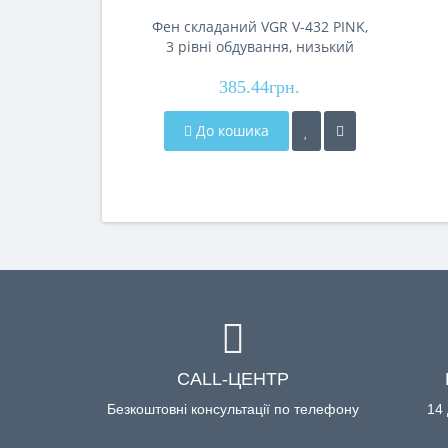
Фен складаний VGR V-432 PINK,
3 рівні обдування, низький
рівень шуму, 1000 Вт
385.44грн.
До кошика
CALL-ЦЕНТР
Безкоштовні консультації по телефону
14 