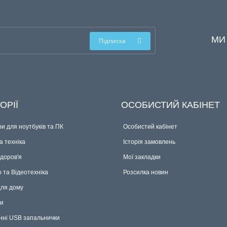
МИ
Підписка
ОРІЇ
ОСОБИСТИЙ КАБІНЕТ
и для ноутбуків та ПК
Особистий кабінет
 техніка
Історія замовлень
здоров'я
Мої закладки
о та Відеотехніка
Розсилка новин
для дому
ки
нні USB запальнички