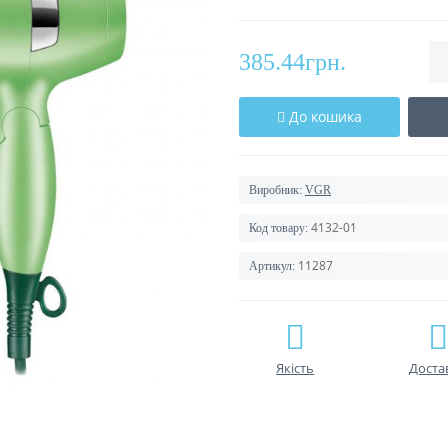
385.44грн.
До кошика
Виробник:
VGR
4132-01
Код товару:
11287
Артикул:
Якість
Доста