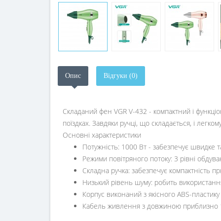
Опис
Відгуки (0)
Складаний фен VGR V-432 - компактний і функціо
поїздках. Завдяки ручці, що складається, і легком
Основні характеристики
Потужність: 1000 Вт - забезпечує швидке 
Режими повітряного потоку: 3 рівні обдува
Складна ручка: забезпечує компактність пр
Низький рівень шуму: робить використанн
Корпус виконаний з якісного ABS-пластику 
Кабель живлення з довжиною приблизно 1,8