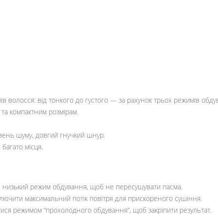
в волосся: від тонкого до густого — за рахунок трьох режимів обдув
і та компактним розмірам.
ень шуму, довгий гнучкий шнур.
багато місця.
е низький режим обдування, щоб не пересушувати пасма.
ключити максимальний потік повітря для прискореного сушіння.
ися режимом “прохолодного обдування”, щоб закріпити результат.