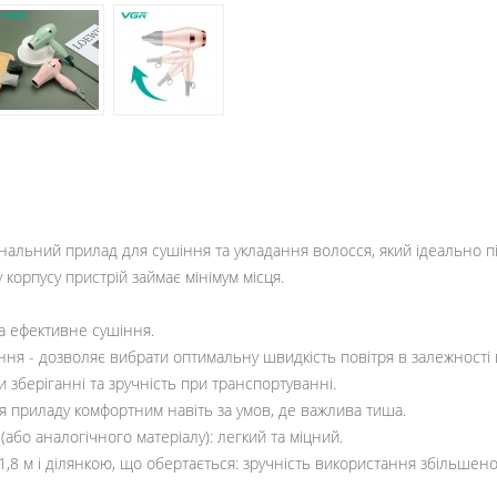
нальний прилад для сушіння та укладання волосся, який ідеально пі
у корпусу пристрій займає мінімум місця.
та ефективне сушіння.
ння - дозволяє вибрати оптимальну швидкість повітря в залежності в
и зберіганні та зручність при транспортуванні.
я приладу комфортним навіть за умов, де важлива тиша.
(або аналогічного матеріалу): легкий та міцний.
 м і ділянкою, що обертається: зручність використання збільшено 