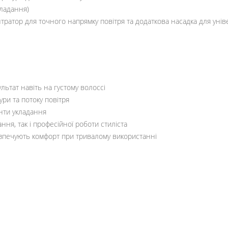
кладання)
тратор для точного напрямку повітря та додаткова насадка для уні
ьтат навіть на густому волоссі
ри та потоку повітря
нти укладання
ня, так і професійної роботи стиліста
езпечують комфорт при тривалому використанні