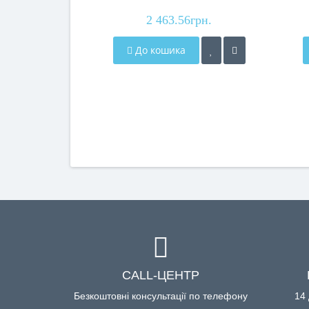
температури, 110000RPM
2 463.56грн.
До кошика
CALL-ЦЕНТР
Безкоштовні консультації по телефону
14 