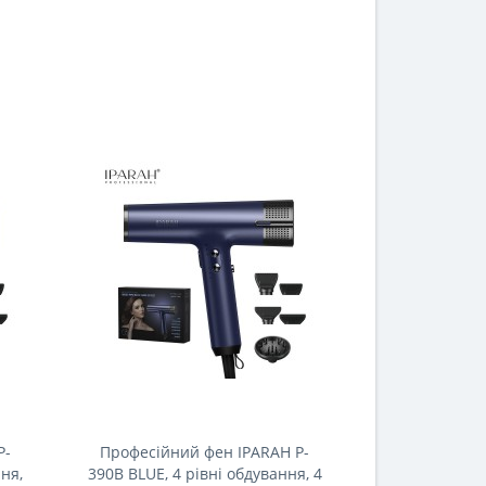
P-
Професійний фен IPARAH P-
Професійни
ня,
390B BLUE, 4 рівні обдування, 4
385G GREEN, 