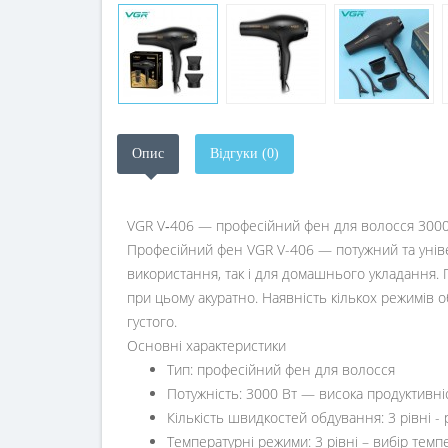
Опис
Відгуки (0)
VGR V‑406 — професійний фен для волосся 3000
Професійний фен VGR V-406 — потужний та уніве
використання, так і для домашнього укладання.
при цьому акуратно. Наявність кількох режимів о
густого.
Основні характеристики
Тип: професійний фен для волосся
Потужність: 3000 Вт — висока продуктивні
Кількість швидкостей обдування: 3 рівні -
Температурні режими: 3 рівні – вибір тем