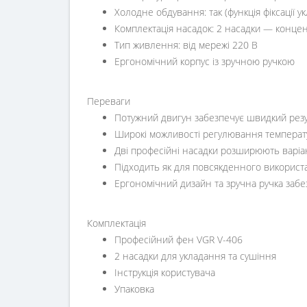
Холодне обдування: так (функція фіксації у
Комплектація насадок: 2 насадки — концен
Тип живлення: від мережі 220 В
Ергономічний корпус із зручною ручкою
Переваги
Потужний двигун забезпечує швидкий резул
Широкі можливості регулювання температу
Дві професійні насадки розширюють варіа
Підходить як для повсякденного використан
Ергономічний дизайн та зручна ручка заб
Комплектація
Професійний фен VGR V-406
2 насадки для укладання та сушіння
Інструкція користувача
Упаковка