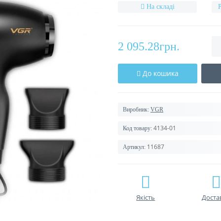
На складі
2 095.28грн.
До кошика
Виробник:
VGR
4134-01
Код товару:
11687
Артикул:
Якість
Доста