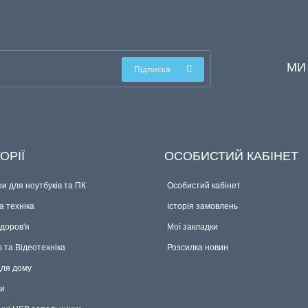
МИ
Підписка
ОРІЇ
ОСОБИСТИЙ КАБІНЕТ
и для ноутбуків та ПК
Особистий кабінет
 техніка
Історія замовлень
здоров'я
Мої закладки
о та Відеотехніка
Розсилка новин
для дому
ки