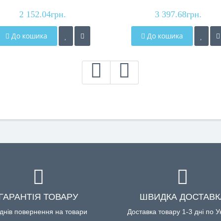
температури, 2400W
4 рівні температури,
2 152.04грн.
110000RPM, 1500-1700W
3 397.68грн.
До кошика
До кошика
ГАРАНТІЯ ТОВАРУ
ШВИДКА ДОСТАВК
днів повернення на товари
Доставка товару 1-3 дні по У