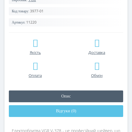
Виробник:
VGR
3977-01
Код товару:
11220
Артикул:
Якість
Доставка
Оплата
Обмін
Опис
Відгуки (0)
Електробритва VGR V-378 - це професійний шейвер, що