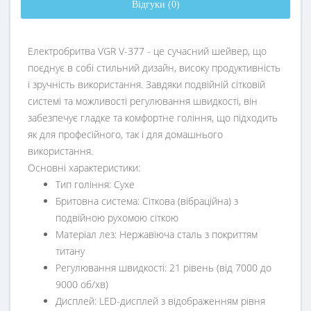
Відгуки (0)
Електробритва VGR V-377 - це сучасний шейвер, що
поєднує в собі стильний дизайн, високу продуктивність
і зручність використання. Завдяки подвійній сітковій
системі та можливості регулювання швидкості, він
забезпечує гладке та комфортне гоління, що підходить
як для професійного, так і для домашнього
використання.
Основні характеристики:
Тип гоління: Сухе
Бритовна система: Сіткова (вібраційна) з
подвійною рухомою сіткою
Матеріал лез: Нержавіюча сталь з покриттям
титану
Регулювання швидкості: 21 рівень (від 7000 до
9000 об/хв)
Дисплей: LED-дисплей з відображенням рівня