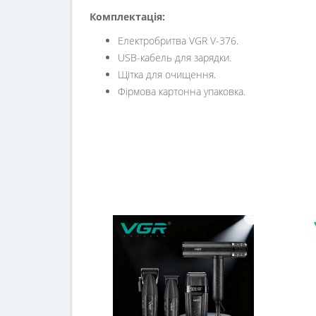
Комплектація:
Електробритва VGR V-376.
USB-кабель для зарядки.
Щітка для очищення.
Фірмова картонна упаковка.