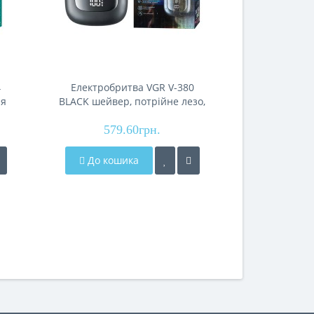
4
Електробритва VGR V-380
Електробр
ля
BLACK шейвер, потрійне лезо,
GREEN, 
мер
IPX6
р)
579.60грн.
315
До кошика
До кош