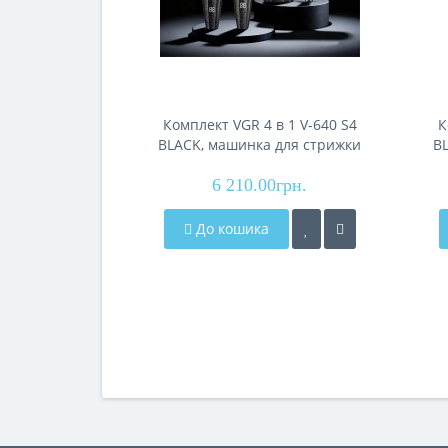
Комплект VGR 4 в 1 V-640 S4
К
BLACK, машинка для стрижки
B
(clipper), тример,
електробритва (шейвер), фен
6 210.00грн.
До кошика