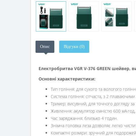
Опис
Відгуки (0)
Електробритва VGR V-376 GREEN шейвер, 
Основні характеристики:
Тип гоління: для сухого та вологого голінн
Система гоління: сітчаста, з 2 плаваючим
Тример: висувний, для точного догляду за
Живлення: акумулятор ємністю 600 мА·год,
Час заряджання: близько 4 годин.
Знімна головка леза дозволяє легко чистит
Компактні розміри: зручний для подорожей