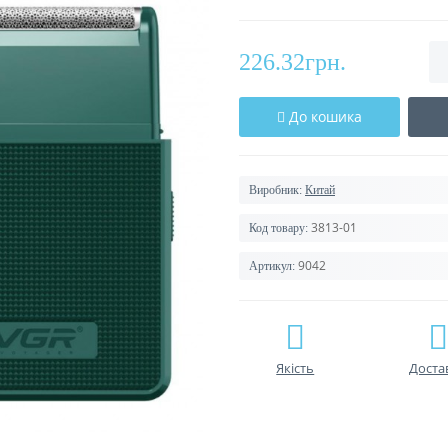
226.32грн.
До кошика
Виробник:
Китай
3813-01
Код товару:
9042
Артикул:
Якість
Доста