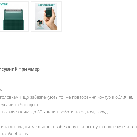
висувний триммер
я.
и головками, що забезпечують точне повторення контурів обличчя.
 вусами та бородою.
 що забезпечує до 60 хвилин роботи на одному заряді.
и та доглядати за бритвою, забезпечуючи гігієну та подовжуючи терм
 та зберігання.