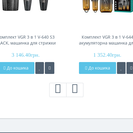
омплект VGR 3 в 1 V-640 S3
Комплект VGR 3 в 1 V-64
LACK, машинка для стрижки
акумуляторна машинка д
(clipper), тример та
стриження (clipper), трим
електробритва (шейвер)
3 146.40грн.
та електробритва (шейве
1 352.40грн.
До кошика
До кошика