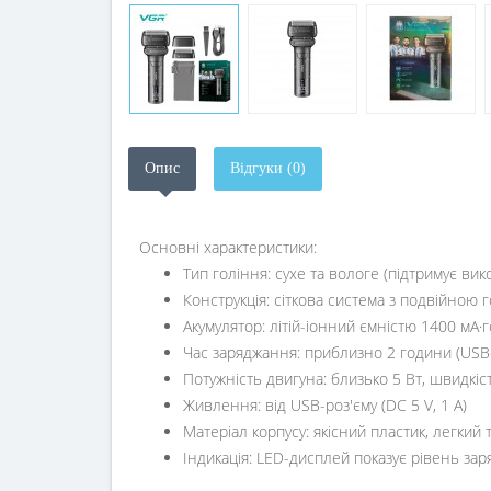
Опис
Відгуки (0)
Основні характеристики:
Тип гоління: сухе та вологе (підтримує ви
Конструкція: сіткова система з подвійно
Акумулятор: літій-іонний ємністю 1400 мА·
Час заряджання: приблизно 2 години (USB
Потужність двигуна: близько 5 Вт, швидкіс
Живлення: від USB-роз'єму (DC 5 V, 1 A)
Матеріал корпусу: якісний пластик, легкий
Індикація: LED-дисплей показує рівень зар