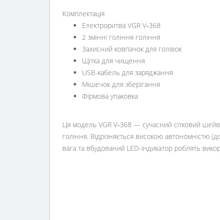
Комплектація
Електроритва VGR V‑368
2 змінні гоління гоління
Захисний ковпачок для голівок
Щітка для чищення
USB-кабель для заряджання
Мішечок для зберігання
Фірмова упаковка
Ця модель VGR V‑368 — сучасний сітковий шейве
гоління. Відрізняється високою автономністю (д
вага та вбудований LED-індикатор роблять вико