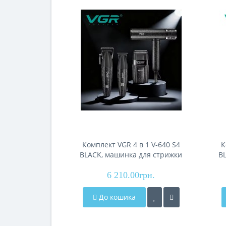
Комплект VGR 4 в 1 V-640 S4
К
BLACK, машинка для стрижки
B
(clipper), тример,
електробритва (шейвер), фен
6 210.00грн.
До кошика