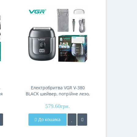
4
Електробритва VGR V-380
Електробр
ля
BLACK шейвер, потрійне лезо,
GREEN, 
мер
IPX6
р)
579.60грн.
315
До кошика
До кош