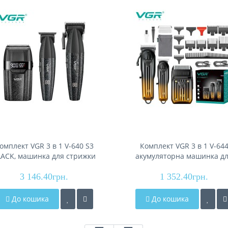
омплект VGR 3 в 1 V-640 S3
Комплект VGR 3 в 1 V-64
LACK, машинка для стрижки
акумуляторна машинка д
(clipper), тример та
стриження (clipper), трим
електробритва (шейвер)
3 146.40грн.
та електробритва (шейве
1 352.40грн.
До кошика
До кошика