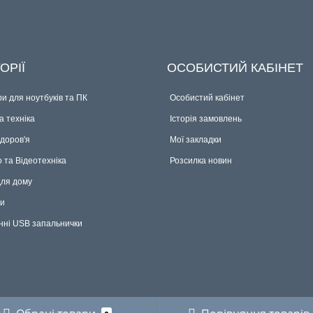
ОРІЇ
ОСОБИСТИЙ КАБІНЕТ
и для ноутбуків та ПК
Особистий кабінет
 техніка
Історія замовлень
здоров'я
Мої закладки
о та Відеотехніка
Розсилка новин
для дому
ки
нні USB запальнички