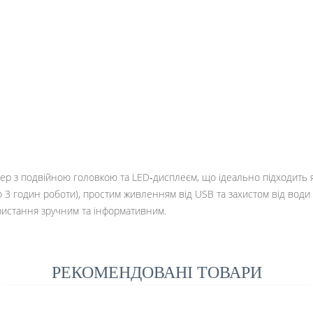
р з подвійною головкою та LED‑дисплеєм, що ідеально підходить як
о 3 годин роботи), простим живленням від USB та захистом від води 
ристання зручним та інформативним.
РЕКОМЕНДОВАНІ ТОВАРИ