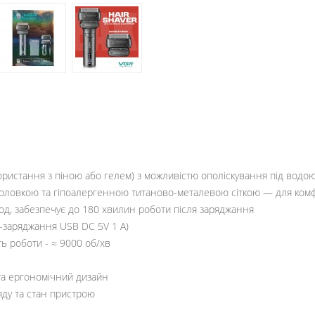
користання з піною або гелем) з можливістю ополіскування під водою
ю головкою та гіпоалергенною титаново-металевою сіткою — для ком
год, забезпечує до 180 хвилин роботи після заряджання
-заряджання USB DC 5V 1 A)
ть роботи - ≈ 9000 об/хв
 та ергономічний дизайн
яду та стан пристрою