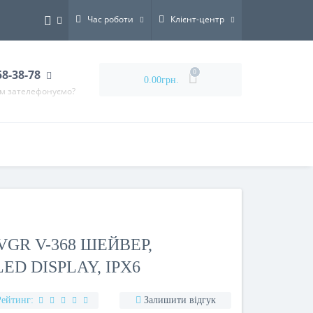
Час роботи
Клієнт-центр
58-38-78
0
0.00грн.
ам зателефонуємо?
GR V-368 ШЕЙВЕР,
ED DISPLAY, IPX6
Рейтинг:
Залишити відгук