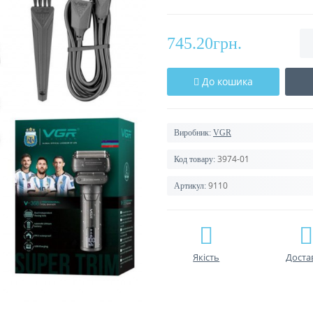
745.20грн.
До кошика
Виробник:
VGR
3974-01
Код товару:
9110
Артикул:
Якість
Доста