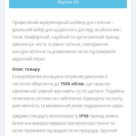
Відгуки (0)
Професійний акумуляторний шейвер для гоління -
ідеальний вибір для щоденного догляду за обличчям і
тілом. Комфортний, надійний та ергономічний прилад
забезпечує чисте та рівне гоління, повторюючи
контури обличчя та дозволяючи легко підтримувати
акуратний образ.
Опис товару
Електробритва оснащена потужним двигуном із
частотою обертання до
7500 об/хв
, що гарантує
ефективний і рівний зріз навіть густої щетини. Подвійна
незалежна система лез забезпечує підвищену гостроту,
довговічність та мінімальний ризик подразнення шкіри.
Завдяки стандарту вологозахисту
IPX6
прилад можна
безпечно використовувати при вологому голінні та
легко промивати під водою після процедур. Зручний