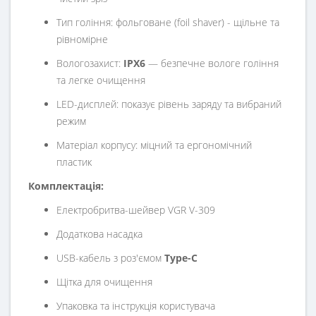
Тип гоління: фольговане (foil shaver) - щільне та
рівномірне
Вологозахист:
IPX6
— безпечне вологе гоління
та легке очищення
LED-дисплей: показує рівень заряду та вибраний
режим
Матеріал корпусу: міцний та ергономічний
пластик
Комплектація:
Електробритва-шейвер VGR V-309
Додаткова насадка
USB-кабель з роз'ємом
Type-C
Щітка для очищення
Упаковка та інструкція користувача