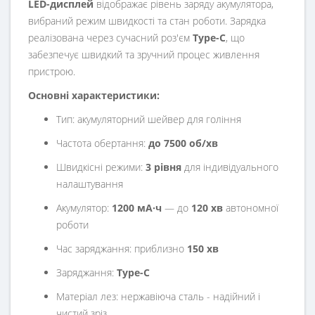
LED-дисплей
відображає рівень заряду акумулятора,
вибраний режим швидкості та стан роботи. Зарядка
реалізована через сучасний роз'єм
Type-C
, що
забезпечує швидкий та зручний процес живлення
пристрою.
Основні характеристики:
Тип: акумуляторний шейвер для гоління
Частота обертання:
до 7500 об/хв
Швидкісні режими:
3 рівня
для індивідуального
налаштування
Акумулятор:
1200 мА·ч
— до
120 хв
автономної
роботи
Час заряджання: приблизно
150 хв
Заряджання:
Type-C
Матеріал лез: нержавіюча сталь - надійний і
чистий зріз