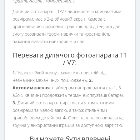
Практичність і компактність
Дитячий фотоапарат T1/V7 вирізняється компактними
розмірами, має з 2-дюймовий екран. Камера є
оригінальною цифровий іграшкою для дітей, яка дає
змогу розвивати творчі навички та креативність,
бажання вивчати навколишній світ.
Переваги дитячого фотоапарата T1
/ V7:
1.
Ударостійкий корпус захистить пристрій від
незначних механічних пошкоджень.
2.
Автовимкнення
з таймером настроювання (на 1, 3
або 5 хвилин) продовжить термін експлуатації батареї.
3.
Дитячий фотоапарат вирізняється компактними
розмірами та малою вагою, а також стильним і
привабливим дизайном.
4.
Оригінальна розвивальна,
зручна у використанні іграшка за доступною вартістю.
Ви можете бути впевнені