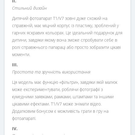
II.
Стильний дизайн
Дитячий фотоапарат T1/V7 зовні дуже схожий на
справжній, має міцний корпус із пластику, зроблений у
гарних яскравих кольорах. Це ідеальний подарунок для
дитини, завдяки якому вона зможе спробувати себе в
ролі справжнього папараці або просто зобразити цікаві
моменти.
III.
Простота та зручність використання
Ця модель має функцію «фільтри», завдяки якій малюк
може експериментувати, роблячи фотографії з
кумедними заявками, рамками, штампами та іншими
цікавими ефектами. T1/V7 може знімати відео.
Додатковим бонусом є можливість грати в гру на
фотоапараті.
IV.