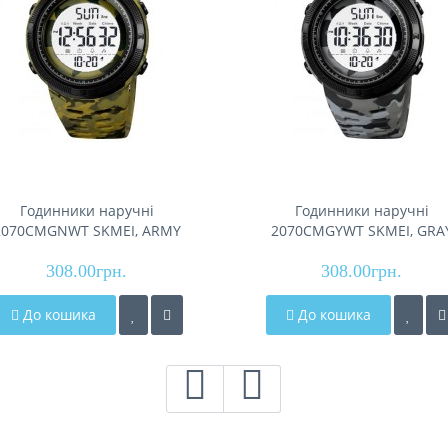
Годинники наручні
Годинники наручні
2070CMGNWT SKMEI, ARMY
2070CMGYWT SKMEI, GRA
GREEN CAMO-WHITE
CAMO-WHITE
308.00грн.
308.00грн.
До кошика
До кошика