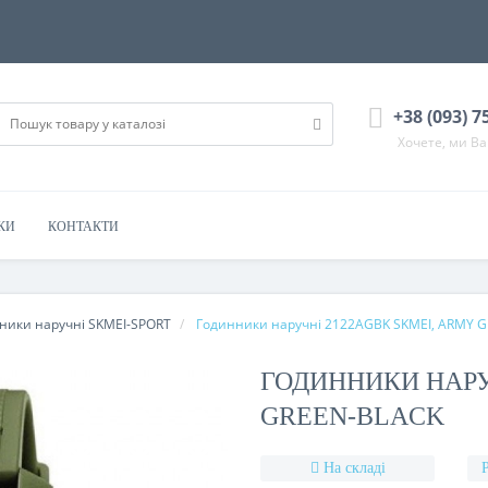
+38 (093) 7
Хочете, ми В
КИ
КОНТАКТИ
ники наручні SKMEI-SPORT
Годинники наручні 2122AGBK SKMEI, ARMY 
ГОДИННИКИ НАРУ
GREEN-BLACK
На складі