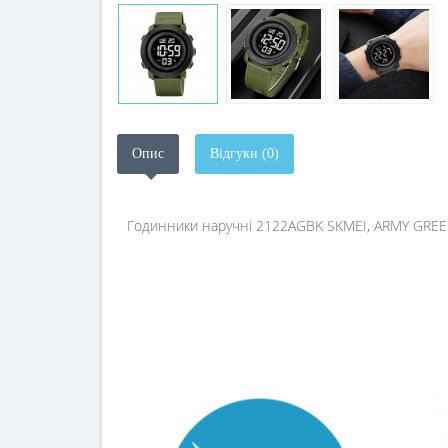
Опис
Відгуки (0)
Годинники наручні 2122AGBK SKMEI, ARMY GRE