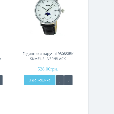
Годинники наручні 9308SIBK
Годинники н
Y
SKMEI, SILVER/BLACK
SKMEI, 
528.00грн.
528
До кошика
До кош