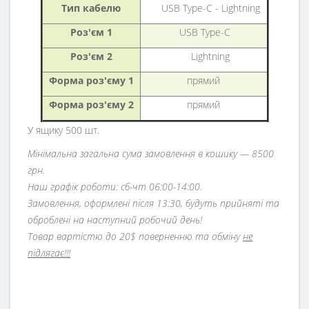
Тип кабелю
USB Type-C - Lightning
Роз'єм 1
USB Type-C
Роз'єм 2
Lightning
Форма роз'єму 1
прямий
Форма роз'єму 2
прямий
У ящику 500 шт.
Мінімальна загальна сума замовлення в кошику — 8500
грн.
Наш графік роботи: сб-чт 06:00-14:00.
Замовлення, оформлені після 13:30, будуть прийняті та
оброблені на наступний робочий день!
Товар вартістю до 20$ поверненню та обміну
не
підлягає!!!