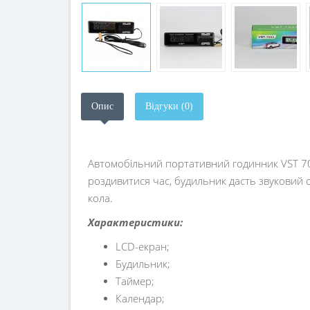
Опис
Відгуки (0)
Автомобільний портативний годинник VST 70
роздивитися час, будильник дасть звуковий с
кола.
Характеристики:
LCD-екран;
Будильник;
Таймер;
Календар;