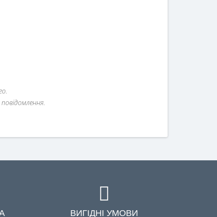
го.
повідомлення.
А
ВИГІДНІ УМОВИ