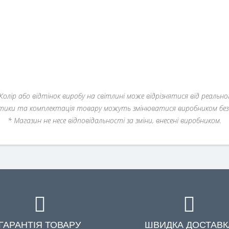
Колір або відтінок виробу на світлині може відрізнятися від реально
тики та комплектація товару можуть змінюватися виробником без 
* Магазин не несе відповідальності за зміни, внесені виробником.
ГАРАНТІЯ ТОВАРУ
ШВИДКА ДОСТАВК