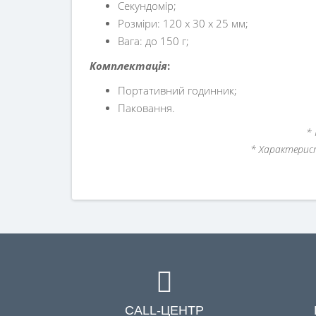
Секундомір;
Розміри: 120 х 30 х 25 мм;
Вага: до 150 г;
Комплектація
:
Портативний годинник;
Паковання.
* 
* Характерис
CALL-ЦЕНТР