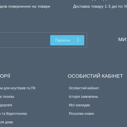
днів повернення на товари
Доставка товару 1-3 дні по У
МИ
Підписка
ОРІЇ
ОСОБИСТИЙ КАБІНЕТ
и для ноутбуків та ПК
Особистий кабінет
 техніка
Історія замовлень
здоров'я
Мої закладки
о та Відеотехніка
Розсилка новин
для дому