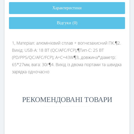
Характеристики
Відгуки (0)
1, Матеріал: алюмінієвий сплав + вогнезахисний ПК.¶2.
Вихід: USB-A: 18 ВТ (QC/AFC/FCP);¶Тип-C: 25 ВТ
(PD/PPS/QC/AFC/FCP); A+C=43W¶3, довжина*діаметр:
65*27мм, вага: 30г¶4. Вихід із двома портами та швидка
зарядка одночасно
РЕКОМЕНДОВАНІ ТОВАРИ