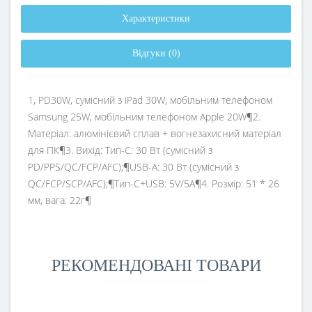
Характеристики
Відгуки (0)
1, PD30W, сумісний з iPad 30W, мобільним телефоном
Samsung 25W, мобільним телефоном Apple 20W¶2.
Матеріал: алюмінієвий сплав + вогнезахисний матеріал
для ПК¶3. Вихід: Тип-C: 30 Вт (сумісний з
PD/PPS/QC/FCP/AFC);¶USB-A: 30 Вт (сумісний з
QC/FCP/SCP/AFC);¶Тип-C+USB: 5V/5A¶4. Розмір: 51 * 26
мм, вага: 22г¶
РЕКОМЕНДОВАНІ ТОВАРИ