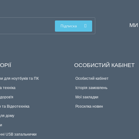
МИ
Підписка
ОРІЇ
ОСОБИСТИЙ КАБІНЕТ
и для ноутбуків та ПК
Особистий кабінет
 техніка
Історія замовлень
здоров'я
Мої закладки
о та Відеотехніка
Розсилка новин
для дому
ки
нні USB запальнички