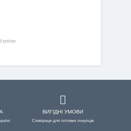
B роз'єм
А
ВИГІДНІ УМОВИ
країні
Співпраця для оптових покупців