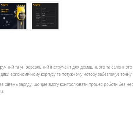
ручний та універсальний інструмент для домашнього та салонного 
дяки ергономічному корпусу та потужному мотору забезпечує точну 
 рівень заряду, що дає змогу контролювати процес роботи без нес
и.