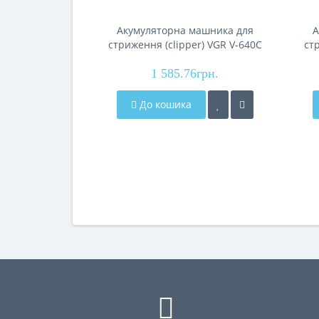
Акумуляторна машника для
А
стриження (clipper) VGR V-640C
ст
GOLD, 6 насадок, LED display,
GR
1 585.76грн.
9000RPM
До кошика