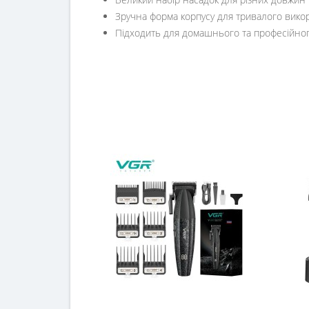
Зручна форма корпусу для тривалого вико
Підходить для домашнього та професійно