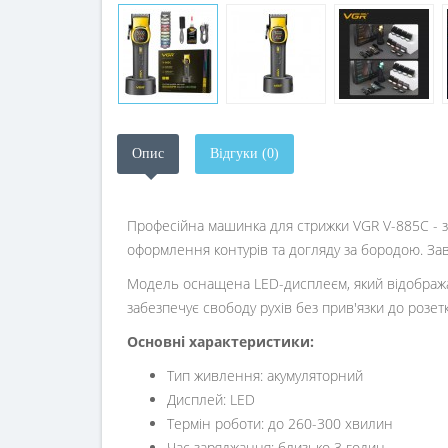
Опис
Відгуки (0)
Професійна машинка для стрижки VGR V-885C - з
оформлення контурів та догляду за бородою. Зав
Модель оснащена LED-дисплеєм, який відображає
забезпечує свободу рухів без прив'язки до розетк
Основні характеристики:
Тип живлення: акумуляторний
Дисплей: LED
Термін роботи: до 260-300 хвилин
Час заряджання: близько 3 годин