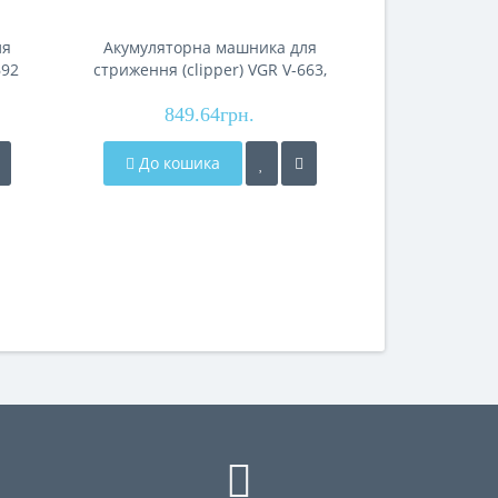
ля
Акумуляторна машника для
Акумулятор
692
стриження (clipper) VGR V-663,
стриження (cl
lay
6 насадок, LED display, IPX6
6 насадок, LE
849.64грн.
1 86
До кошика
До кош