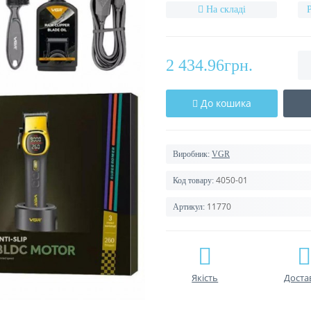
На складі
2 434.96грн.
До кошика
Виробник:
VGR
4050-01
Код товару:
11770
Артикул:
Якість
Доста