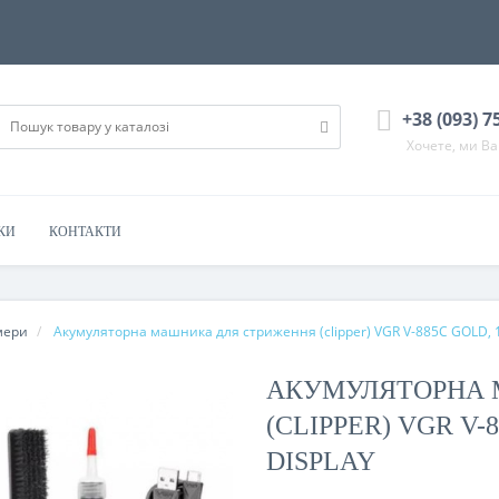
+38 (093) 7
Хочете, ми В
КИ
КОНТАКТИ
мери
Акумуляторна машника для стриження (clipper) VGR V-885C GOLD, 10
АКУМУЛЯТОРНА 
(CLIPPER) VGR V-
DISPLAY