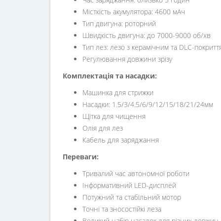
Місткість акумулятора: 4600 мАч
Тип двигуна: роторний
Швидкість двигуна: до 7000-9000 об/хв
Тип лез: лезо з керамічним та DLC-покритт
Регулювання довжини зрізу
Комплектація та насадки:
Машинка для стрижки
Насадки: 1.5/3/4.5/6/9/12/15/18/21/24мм
Щітка для чищення
Олія для лез
Кабель для заряджання
Переваги:
Тривалий час автономної роботи
Інформативний LED-дисплей
Потужний та стабільний мотор
Точні та зносостійкі леза
Великий набір насадок для різних довжин