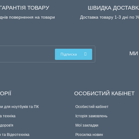
ГАРАНТІЯ ТОВАРУ
ШВИДКА ДОСТАВК
днів повернення на товари
Доставка товару 1-3 дні по У
МИ
Підписка
ОРІЇ
ОСОБИСТИЙ КАБІНЕТ
и для ноутбуків та ПК
Особистий кабінет
 техніка
Історія замовлень
здоров'я
Мої закладки
о та Відеотехніка
Розсилка новин