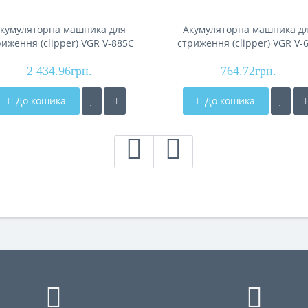
кумуляторна машника для
Акумуляторна машника д
риження (clipper) VGR V-885C
стриження (clipper) VGR V-
EEN, 10 насадок, LED display
GREEN, 4 насадки, LED disp
2 434.96грн.
764.72грн.
До кошика
До кошика