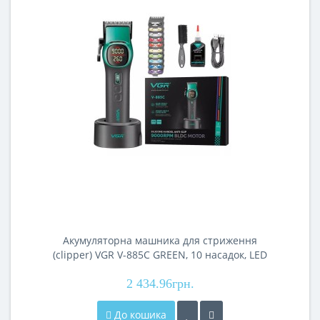
Акумуляторна машника для стриження
(clipper) VGR V-885C GREEN, 10 насадок, LED
display
2 434.96грн.
До кошика