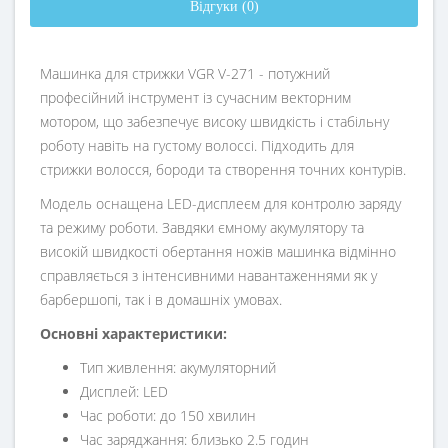
Відгуки (0)
Машинка для стрижки VGR V-271 - потужний
професійний інструмент із сучасним векторним
мотором, що забезпечує високу швидкість і стабільну
роботу навіть на густому волоссі. Підходить для
стрижки волосся, бороди та створення точних контурів.
Модель оснащена LED-дисплеєм для контролю заряду
та режиму роботи. Завдяки ємному акумулятору та
високій швидкості обертання ножів машинка відмінно
справляється з інтенсивними навантаженнями як у
барбершопі, так і в домашніх умовах.
Основні характеристики:
Тип живлення: акумуляторний
Дисплей: LED
Час роботи: до 150 хвилин
Час заряджання: близько 2.5 годин