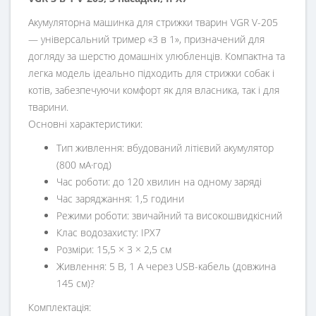
Акумуляторна машинка для стрижки тварин VGR V-205
— універсальний тример «3 в 1», призначений для
догляду за шерстю домашніх улюбленців. Компактна та
легка модель ідеально підходить для стрижки собак і
котів, забезпечуючи комфорт як для власника, так і для
тварини.
Основні характеристики:
Тип живлення: вбудований літієвий акумулятор
(800 мА·год)
Час роботи: до 120 хвилин на одному заряді
Час заряджання: 1,5 години
Режими роботи: звичайний та високошвидкісний
Клас водозахисту: IPX7
Розміри: 15,5 × 3 × 2,5 см
Живлення: 5 В, 1 А через USB-кабель (довжина
145 см)?
Комплектація: