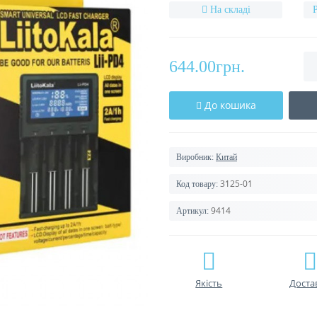
На складі
644.00грн.
До кошика
Виробник:
Китай
3125-01
Код товару:
9414
Артикул:
Якість
Доста