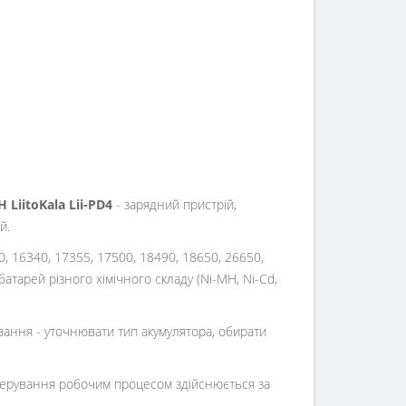
 LiitoKala Lii-PD4
- зарядний пристрій,
й.
0, 16340, 17355, 17500, 18490, 18650, 26650,
атарей різного хімічного складу (Ni-MH, Ni-Cd,
вання - уточнювати тип акумулятора, обирати
 Керування робочим процесом здійснюється за