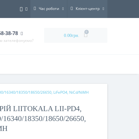
Час роботи
Клієнт-центр
58-38-78
0
0.00грн.
ам зателефонуємо?
500/16340/18350/18650/26650, LiFePO4, NiCd/NiMH
ІЙ LIITOKALA LII-PD4,
16340/18350/18650/26650,
MH