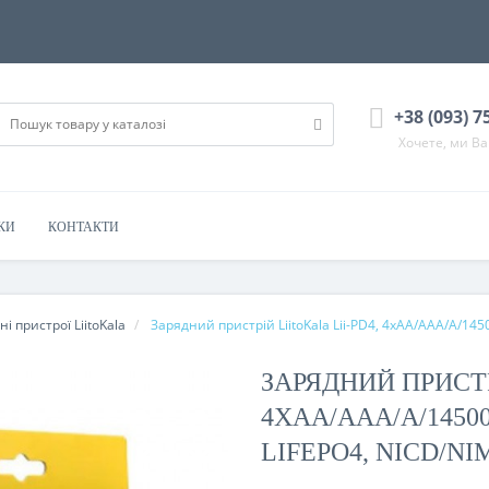
+38 (093) 7
Хочете, ми В
КИ
КОНТАКТИ
і пристрої LiitoKala
Зарядний пристрій LiitoKala Lii-PD4, 4хАА/ААА/A/14
ЗАРЯДНИЙ ПРИСТР
4ХАА/ААА/A/14500/
LIFEPO4, NICD/NI