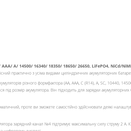
 ААА/ A/ 14500/ 16340/ 18350/ 18650/ 26650, LiFePO4, NiCd/NiMH
сний практично з усіма видами циліндричних акумуляторних батаре
уляторів різного формфактора (АА, ААА, С (R14), A, SC, 10440, 1450
я під розмір акумулятора. Він підходить для зарядки акумуляторних б
втоматичний, проте ви зможете самостійно здійснювати деякі налашту
улятора зарядний канал №4 підтримує максимальну силу струму 2 А.
а цифровому дисплеї.