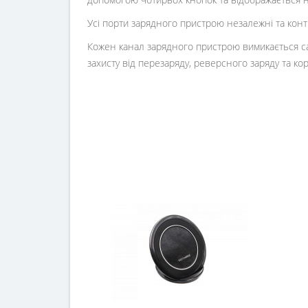
Усі порти зарядного пристрою незалежні та конт
Кожен канал зарядного пристрою вимикається са
захисту від перезаряду, реверсного заряду та ко