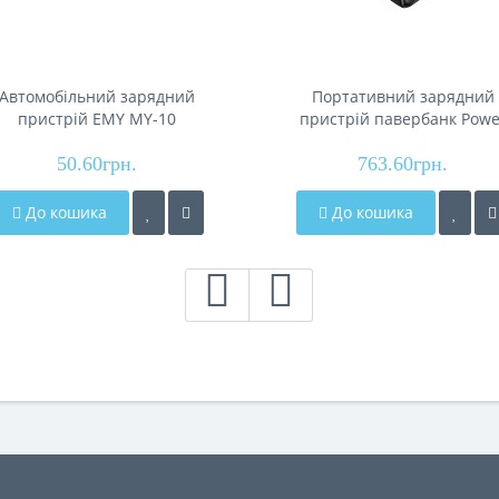
Автомобільний зарядний
Портативний зарядний
пристрій EMY MY-10
пристрій павербанк Powe
Bank 30000mAh з швидко
50.60грн.
зарядкою 22.5Вт BOROFO
763.60грн.
BJ80B
До кошика
До кошика