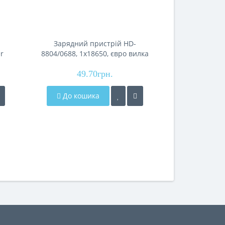
Зарядний пристрій HD-
Зарядний прис
r
8804/0688, 1х18650, євро вилка
ю
2Х-10440/145
NE
49.70грн.
5V, 
280
До кошика
До кош