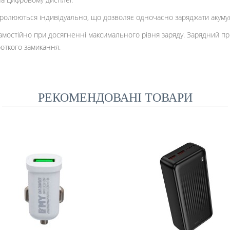
ролюються індивідуально, що дозволяє одночасно заряджати акумуля
мостійно при досягненні максимального рівня заряду. Зарядний при
роткого замикання.
РЕКОМЕНДОВАНІ ТОВАРИ