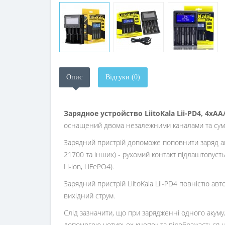
Опис
Відгуки (0)
Зарядное устройство LiitoKala Lii-PD4, 4хАА/
оснащений двома незалежними каналами та сумі
Зарядний пристрій допоможе поповнити заряд акум
21700 та інших) - рухомий контакт підлаштовуєтьс
Li-ion, LiFePO4).
Зарядний пристрій LiitoKala Lii-PD4 повністю а
вихідний струм.
Слід зазначити, що при зарядженні одного акум
допомогою чотирьох кнопок та відображається н