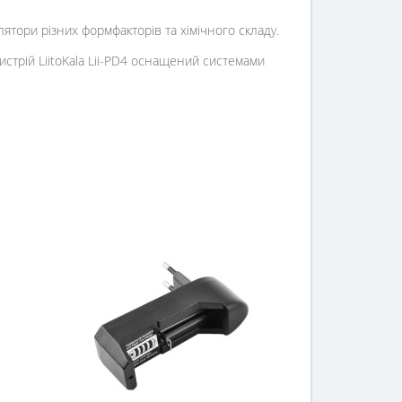
тори різних формфакторів та хімічного складу.
стрій LiitoKala Lii-PD4 оснащений системами