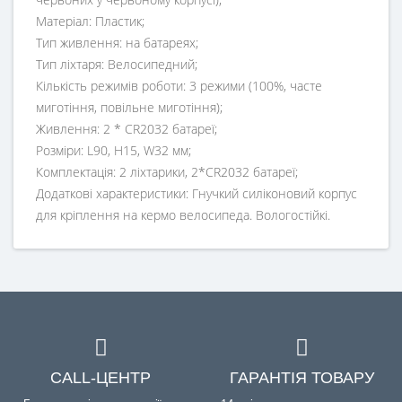
Матеріал: Пластик;
Тип живлення: на батареях;
Тип ліхтаря: Велосипедний;
Кількість режимів роботи: 3 режими (100%, часте
миготіння, повільне миготіння);
Живлення: 2 * CR2032 батареї;
Розміри: L90, H15, W32 мм;
Комплектація: 2 ліхтарики, 2*CR2032 батареї;
Додаткові характеристики: Гнучкий силіконовий корпус
для кріплення на кермо велосипеда. Вологостійкі.
CALL-ЦЕНТР
ГАРАНТІЯ ТОВАРУ