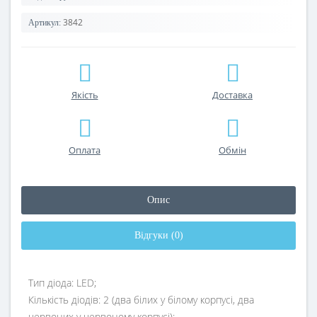
3842
Артикул:
Якість
Доставка
Оплата
Обмін
Опис
Відгуки (0)
Тип діода: LED;
Кількість діодів: 2 (два білих у білому корпусі, два
червоних у червоному корпусі);