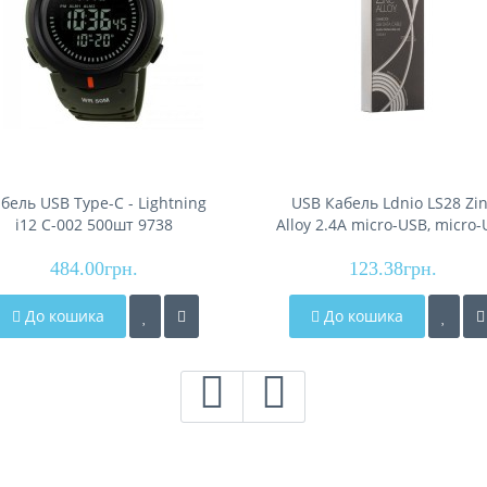
бель USB Type-C - Lightning
USB Кабель Ldnio LS28 Zi
i12 C-002 500шт 9738
Alloy 2.4A micro-USB, micro
484.00грн.
123.38грн.
До кошика
До кошика