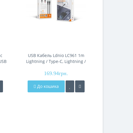
nc
USB Кабель Ldnio LC961 1m
USB Кабель
-USB
Lightning / Type-C, Lightning /
USB,
Type-C
169.94грн.
34
До кошика
До кош