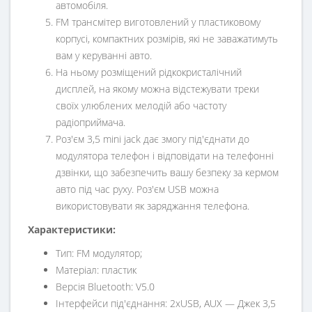
автомобіля.
FM трансмітер виготовлений у пластиковому
корпусі, компактних розмірів, які не заважатимуть
вам у керуванні авто.
На ньому розміщений рідкокристалічний
дисплей, на якому можна відстежувати треки
своїх улюблених мелодій або частоту
радіоприймача.
Роз'єм 3,5 mini jack дає змогу під'єднати до
модулятора телефон і відповідати на телефонні
дзвінки, що забезпечить вашу безпеку за кермом
авто під час руху. Роз'єм USB можна
використовувати як заряджання телефона.
Характеристики:
Тип: FM модулятор;
Матеріал: пластик
Версія Bluetooth: V5.0
Інтерфейси під'єднання: 2xUSB, AUX — Джек 3,5