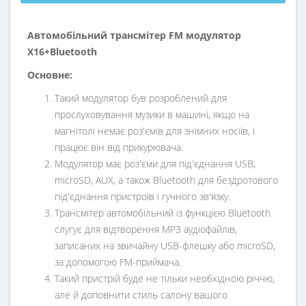
Автомобільний трансмітер FM модулятор
X16+Bluetooth
Основне:
Такий модулятор був розроблений для
прослуховування музики в машині, якщо на
магнітолі немає роз'ємів для знімних носіїв, і
працює він від прикурювача.
Модулятор має роз'єми для під'єднання USB,
microSD, AUX, а також Bluetooth для бездротового
під'єднання пристроїв і гучного зв'язку.
Трансмітер автомобільний із функцією Bluetooth
слугує для відтворення MP3 аудіофайлів,
записаних на звичайну USB-флешку або microSD,
за допомогою FM-приймача.
Такий пристрій буде не тільки необхідною річчю,
але й доповнити стиль салону вашого