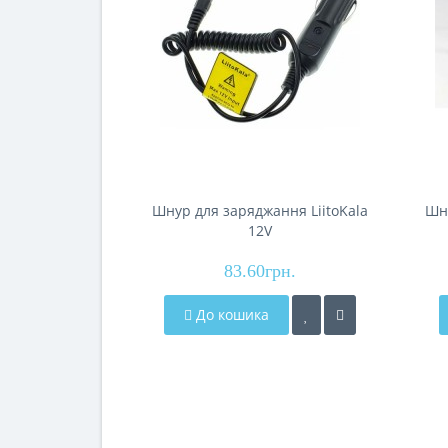
Шнур для заряджання LiitoKala
Шн
12V
83.60грн.
До кошика