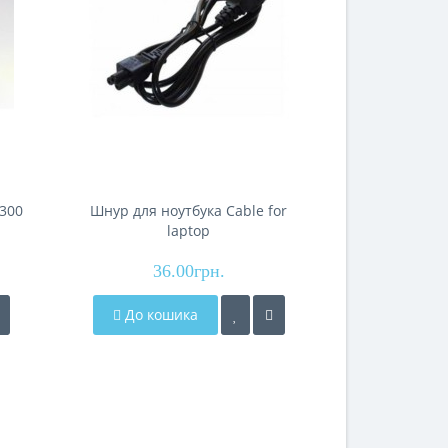
300
Шнур для ноутбука Cable for
Шнур для 
laptop
36.00грн.
36
До кошика
До кош