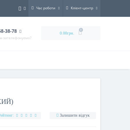
Час роботи
Клієнт-центр
58-38-78
0
0.00грн.
ам зателефонуємо?
КИЙ)
Рейтинг:
Залишити відгук