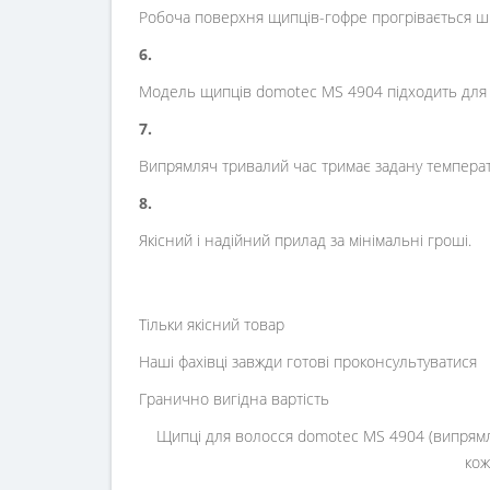
Робоча поверхня щипців-гофре прогрівається шв
6.
Модель щипців domotec MS 4904 підходить для в
7.
Випрямляч тривалий час тримає задану температ
8.
Якісний і надійний прилад за мінімальні гроші.
Тільки якісний товар
Наші фахівці завжди готові проконсультуватися
Гранично вигідна вартість
Щипці для волосся domotec MS 4904 (випрямл
кож