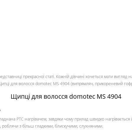
редставниці прекрасної статі. Кожній дівчині хочеться мати вигляд н
пці для волосся domotec MS 4904 (випрямляч, прикореневий гофре
Щипці для волосся domotec MS 4904
ь
аднана PTC нагрівачем, завдяки чому прилад швидко нагрівається й
 роблячи з більш гладкими, блискучими, слухняними.