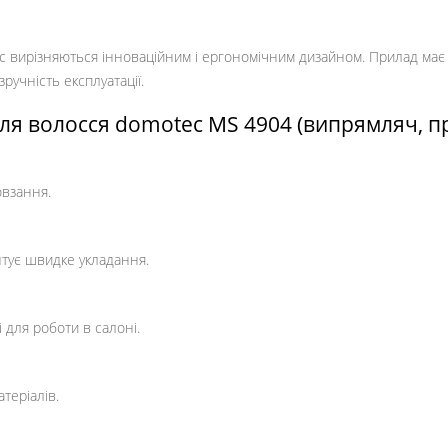
c вирізняються інноваційним і ергономічним дизайном. Прилад має
ручність експлуатації.
ля волосся domotec MS 4904 (випрямляч, п
овзання.
нтує швидке укладання.
 для роботи в салоні.
теріалів.