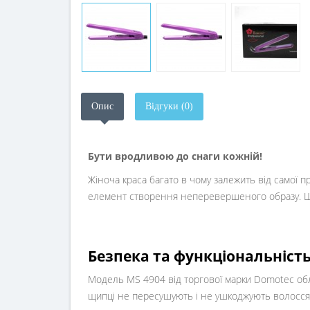
Опис
Відгуки (0)
Бути вродливою до снаги кожній!
Жіноча краса багато в чому залежить від самої п
елемент створення неперевершеного образу. Щи
Безпека та функціональніст
Модель MS 4904 від торгової марки Domotec обл
щипці не пересушують і не ушкоджують волосся,