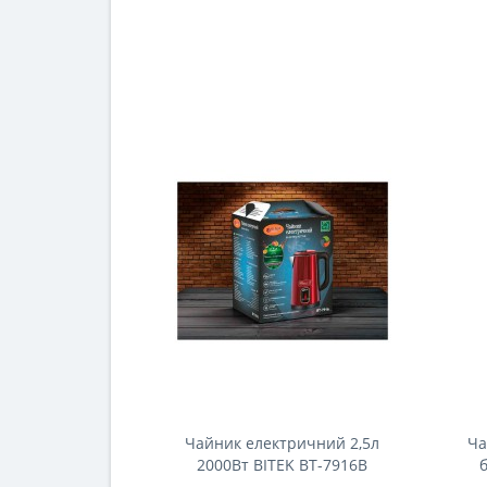
Чайник електричний 2,5л
Ча
2000Вт BITEK BT-7916B
б
L