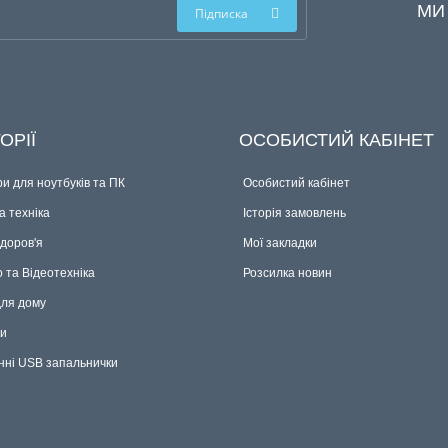
МИ
Підписка
ОРІЇ
ОСОБИСТИЙ КАБІНЕТ
и для ноутбуків та ПК
Особистий кабінет
 техніка
Історія замовлень
здоров'я
Мої закладки
о та Відеотехніка
Розсилка новин
для дому
ки
нні USB запальнички