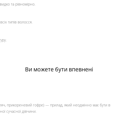
идко та рівномірно.
сіх типів волосся.
уру.
Ви можете бути впевнені
яч, прикореневий гофре) — прилад, який неодмінно має бути в
ної сучасної дівчини.