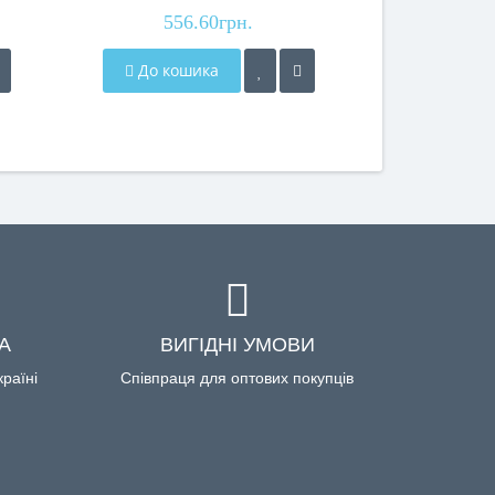
556.60грн.
До кошика
А
ВИГІДНІ УМОВИ
країні
Співпраця для оптових покупців