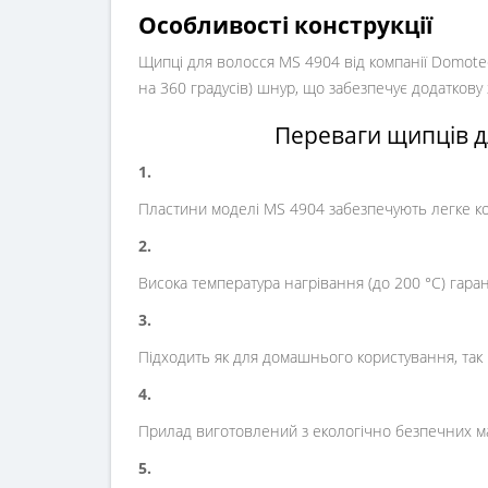
Особливості конструкції
Щипці для волосся MS 4904 від компанії Domote
на 360 градусів) шнур, що забезпечує додаткову з
Переваги щипців д
1.
Пластини моделі MS 4904 забезпечують легке к
2.
Висока температура нагрівання (до 200 °C) гара
3.
Підходить як для домашнього користування, так і
4.
Прилад виготовлений з екологічно безпечних ма
5.