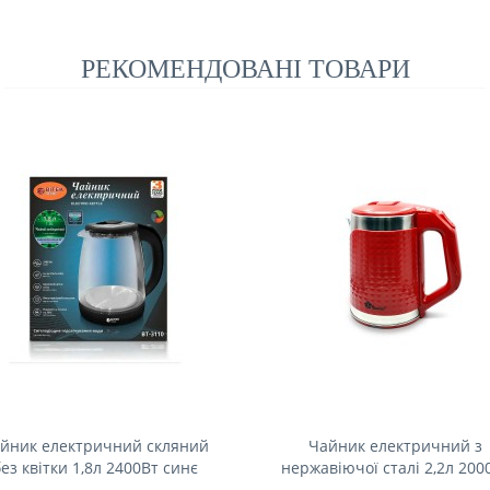
РЕКОМЕНДОВАНІ ТОВАРИ
йник електричний скляний
Чайник електричний з
ез квітки 1,8л 2400Вт синє
нержавіючої сталі 2,2л 200
ED-підсвічування BITEK BT-
Domotec MS-5027