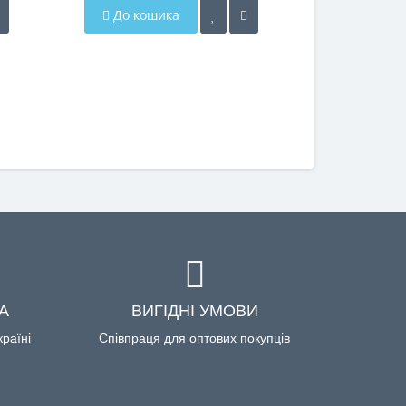
До кошика
До кош
А
ВИГІДНІ УМОВИ
країні
Співпраця для оптових покупців