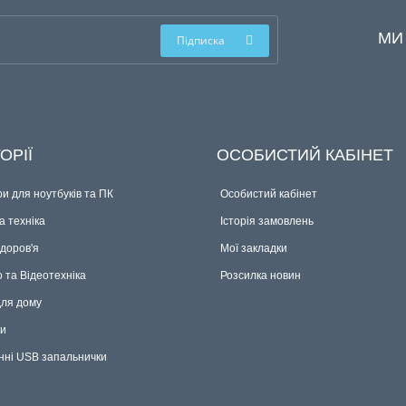
МИ
Підписка
ОРІЇ
ОСОБИСТИЙ КАБІНЕТ
и для ноутбуків та ПК
Особистий кабінет
 техніка
Історія замовлень
здоров'я
Мої закладки
о та Відеотехніка
Розсилка новин
для дому
ки
нні USB запальнички