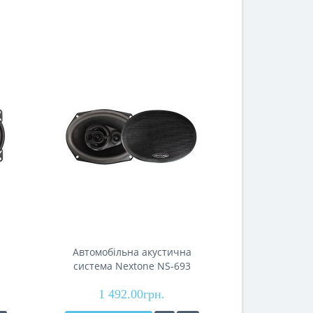
Автомобільна акустична
Автомобі
система Nextone NS-693
система 
1 492.00грн.
1 38