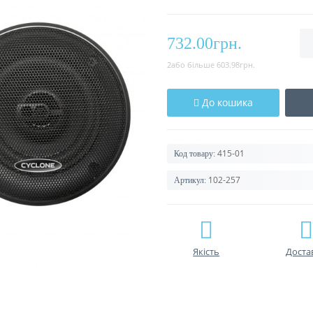
732.00грн.
2або більше 603.98грн.
До кошика
415-01
Код товару:
102-257
Артикул:
Якість
Доста