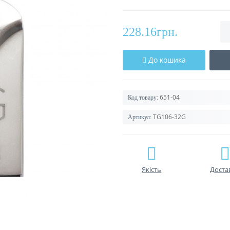
228.16грн.
До кошика
651-04
Код товару:
TG106-32G
Артикул:
Якість
Доста