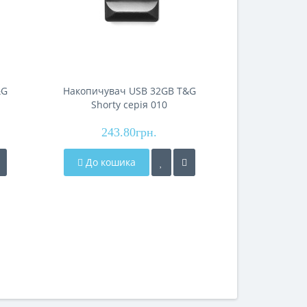
&G
Накопичувач USB 32GB T&G
Накопичува
Shorty серiя 010
Short
243.80грн.
197
До кошика
До кош