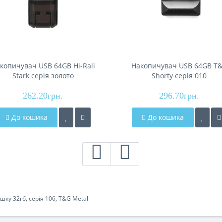
копичувач USB 64GB Hi-Rali
Накопичувач USB 64GB T
Stark серiя золото
Shorty серiя 010
262.20грн.
296.70грн.
До кошика
До кошика
шку 32гб
,
серія 106
,
T&G Metal