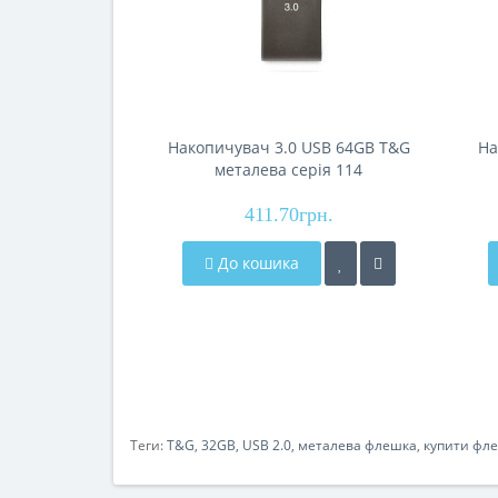
Накопичувач 3.0 USB 64GB T&G
На
металева серія 114
411.70грн.
До кошика
Теги:
T&G
,
32GB
,
USB 2.0
,
металева флешка
,
купити фле