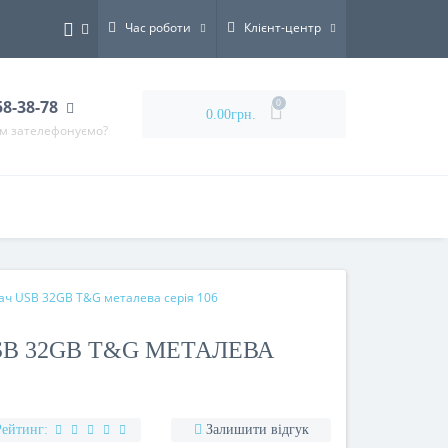
Час роботи
Клієнт-центр
58-38-78
0
0.00грн.
ам зателефонуємо?
ач USB 32GB T&G металева серія 106
B 32GB T&G МЕТАЛЕВА
Рейтинг:
Залишити відгук