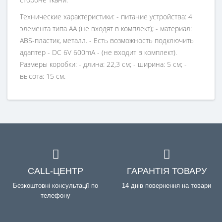
Технические характеристики: - питание устройства: 4
элемента типа АА (не входят в комплект); - материал:
ABS-пластик, металл. - Есть возможность подключить
адаптер - DC 6V 600mA - (не входит в комплект).
Размеры коробки: - длина: 22,3 см; - ширина: 5 см; -
высота: 15 см.
CALL-ЦЕНТР
ГАРАНТІЯ ТОВАРУ
Безкоштовні консультації по
14 днів повернення на товари
телефону