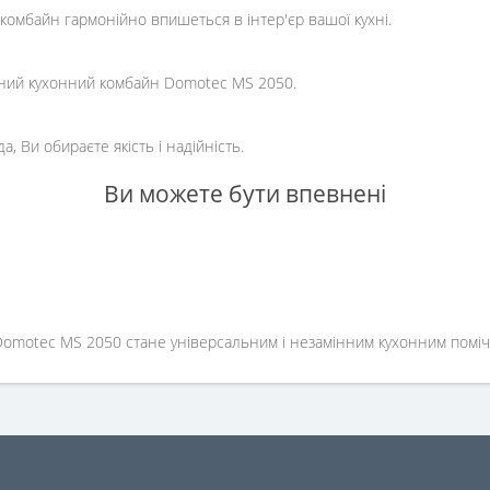
комбайн гармонійно впишеться в інтер'єр вашої кухні.
ьний кухонний комбайн Domotec MS 2050.
, Ви обираєте якість і надійність.
Ви можете бути впевнені
omotec MS 2050 стане універсальним і незамінним кухонним помічн