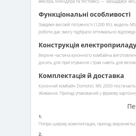
міксера, блендера та тестомісу — заощаджує місц
Функціональні особливості
Завдяки високій потужності (1200 Вт), модель M
роботи дає змогу підібрати оптимально відповідн
Конструкція електроприлад
Верхня частина кухонного комбайна виготовлена з
досить для приготування страв навіть для вели
Комплектація й доставка
Кухонний комбайн Domotec MS 2050 постачається
збивання. Прилад упакований у фірмову картонну 
Пе
1.
Попри широку комплектацію, прилад вирізняєтьс
2.