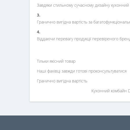
Завдяки стильному сучасному дизайну кухонний 
3.
Гранично вигідна вартість за багатофункціонал
4.
Віддаючи перевагу продукції перевіреного бренда
Тільки якісний товар
Наші фахівці завжди готові проконсультуватися
Гранично вигідна вартість
Кухонний комбайн D