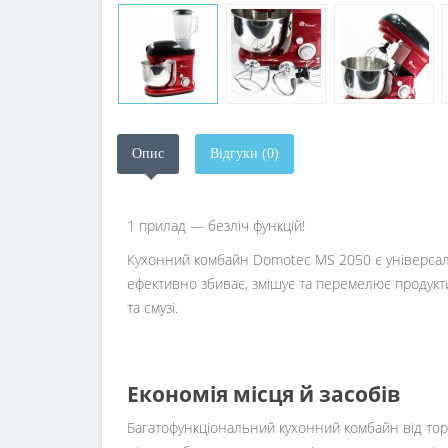
Опис
Відгуки (0)
1 прилад — безліч функцій!
Кухонний комбайн Domotec MS 2050 є універсал
ефективно збиває, змішує та перемелює продукти, 
та смузі.
Економія місця й засобів
Багатофункціональний кухонний комбайн від торг