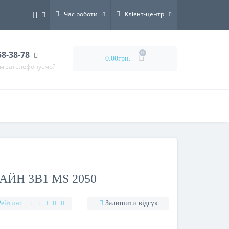
Час роботи
Клієнт-центр
58-38-78
0
0.00грн.
ам зателефонуємо?
ЙН 3В1 MS 2050
Рейтинг:
Залишити відгук