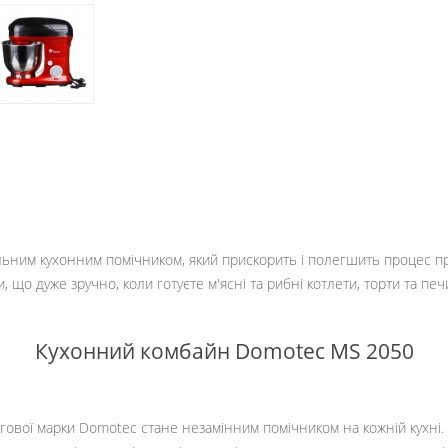
ьним кухонним помічником, який прискорить і полегшить процес п
що дуже зручно, коли готуєте м'ясні та рибні котлети, торти та печи
Кухонний комбайн Domotec MS 2050
ової марки Domotec стане незамінним помічником на кожній кухні. 