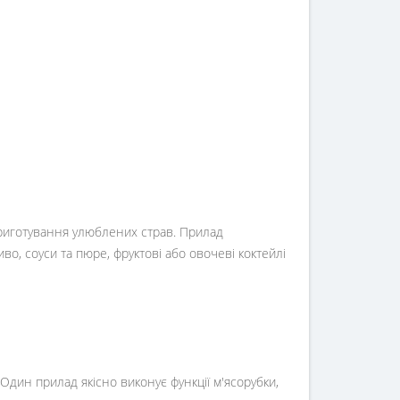
риготування улюблених страв. Прилад
во, соуси та пюре, фруктові або овочеві коктейлі
Один прилад якісно виконує функції м'ясорубки,