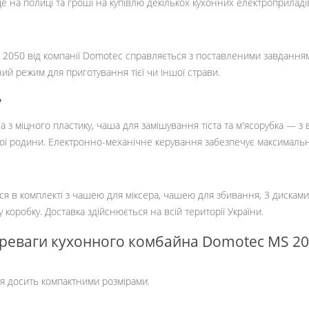
е на полиці та гроші на купівлю декількох кухонних електроприладі
S 2050 від компанії Domotec справляється з поставленими завдання
ий режим для приготування тієї чи іншої страви.
у
 міцного пластику, чаша для замішування тіста та м'ясорубка — з ви
кої родини. Електронно-механічне керування забезпечує максималь
 в комплекті з чашею для міксера, чашею для збивання, 3 дисками-
коробку. Доставка здійснюється на всій території України.
реваги кухонного комбайна Domotec MS 20
я досить компактними розмірами.