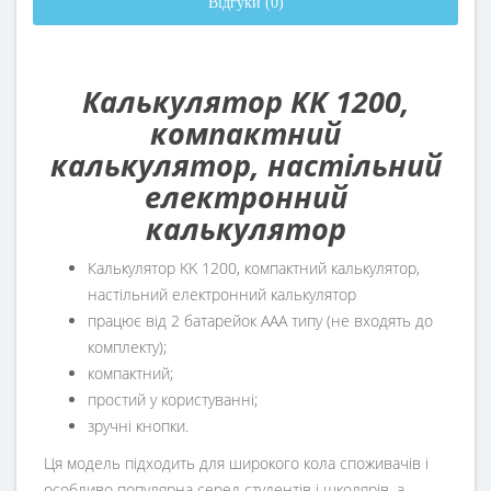
Відгуки (0)
Калькулятор KK 1200,
компактний
калькулятор, настільний
електронний
калькулятор
Калькулятор KK 1200, компактний калькулятор,
настільний електронний калькулятор
працює від 2 батарейок ААА типу (не входять до
комплекту);
компактний;
простий у користуванні;
зручні кнопки.
Ця модель підходить для широкого кола споживачів і
особливо популярна серед студентів і школярів, а