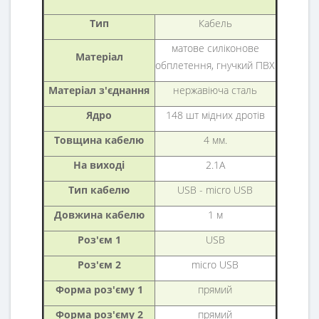
Тип
Кабель
матове силіконове
Матеріал
обплетення, гнучкий ПВХ
Матеріал з'єднання
нержавіюча сталь
Ядро
148 шт мідних дротів
Товщина кабелю
4 мм.
На виході
2.1А
Тип кабелю
USB - micro USB
Довжина кабелю
1 м
Роз'єм 1
USB
Роз'єм 2
micro USB
Форма роз'єму 1
прямий
Форма роз'єму 2
прямий