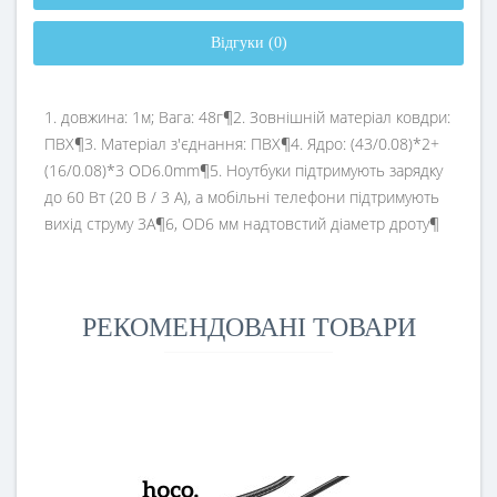
Відгуки (0)
1. довжина: 1м; Вага: 48г¶2. Зовнішній матеріал ковдри:
ПВХ¶3. Матеріал з'єднання: ПВХ¶4. Ядро: (43/0.08)*2+
(16/0.08)*3 OD6.0mm¶5. Ноутбуки підтримують зарядку
до 60 Вт (20 В / 3 А), а мобільні телефони підтримують
вихід струму 3A¶6, OD6 мм надтовстий діаметр дроту¶
РЕКОМЕНДОВАНІ ТОВАРИ