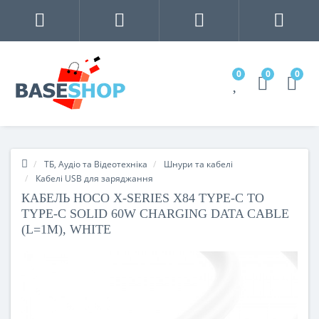
0
0
0
ТБ, Аудіо та Відеотехніка
Шнури та кабелі
Кабелі USB для заряджання
КАБЕЛЬ HOCO X-SERIES X84 TYPE-C TO
TYPE-C SOLID 60W CHARGING DATA CABLE
(L=1M), WHITE