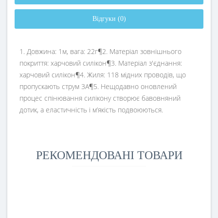
Відгуки (0)
1. Довжина: 1м, вага: 22г¶2. Матеріал зовнішнього
покриття: харчовий силікон¶3. Матеріал з'єднання:
харчовий силікон¶4. Жиля: 118 мідних проводів, що
пропускають струм 3А¶5. Нещодавно оновлений
процес спінювання силікону створює бавовняний
дотик, а еластичність і м’якість подвоюються.
РЕКОМЕНДОВАНІ ТОВАРИ