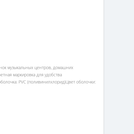
лонок музыкальных центров, домашних
ветная маркировка для удобства
болочка: PVC (поливинилхлорид)Цвет оболочки: