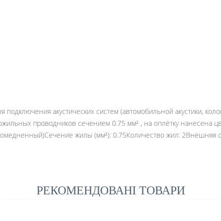
для подключения акустических систем (автомобильной акустики, ко
огожильных проводников сечением 0.75 мм² , на оплётку нанесена ц
 омедненный)Сечение жилы (мм²): 0.75Количество жил: 2Внешняя о
РЕКОМЕНДОВАНІ ТОВАРИ