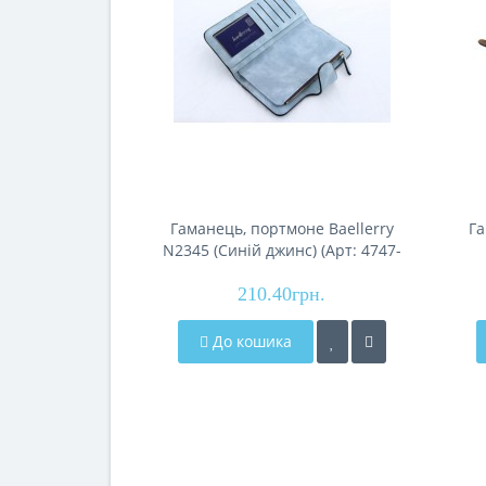
Гаманець, портмоне Baellerry
Га
N2345 (Синій джинс) (Арт: 4747-
6856)
210.40грн.
До кошика