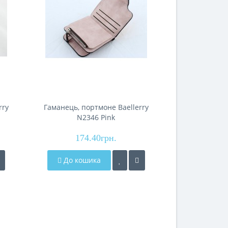
rry
Гаманець, портмоне Baellerry
Гаманець, п
N2346 Pink
N23
174.40грн.
174
До кошика
До кош