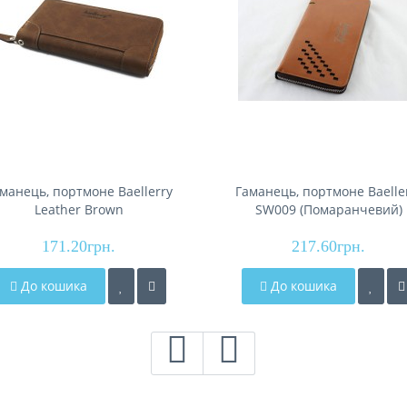
манець, портмоне Baellerry
Гаманець, портмоне Baelle
Leather Brown
SW009 (Помаранчевий)
171.20грн.
217.60грн.
До кошика
До кошика