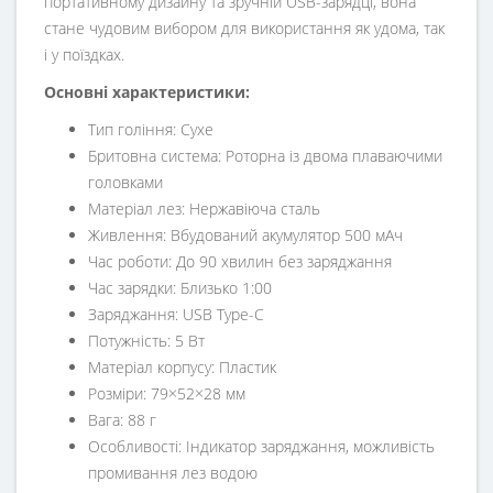
портативному дизайну та зручній USB-зарядці, вона
стане чудовим вибором для використання як удома, так
і у поїздках.
Основні характеристики:
Тип гоління: Сухе
Бритовна система: Роторна із двома плаваючими
головками
Матеріал лез: Нержавіюча сталь
Живлення: Вбудований акумулятор 500 мАч
Час роботи: До 90 хвилин без заряджання
Час зарядки: Близько 1:00
Заряджання: USB Type-C
Потужність: 5 Вт
Матеріал корпусу: Пластик
Розміри: 79×52×28 мм
Вага: 88 г
Особливості: Індикатор заряджання, можливість
промивання лез водою