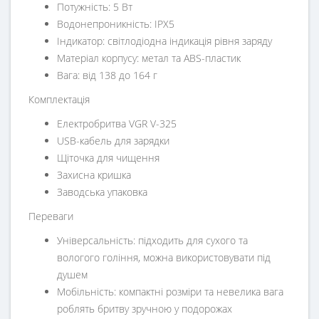
Потужність: 5 Вт
Водонепроникність: IPX5
Індикатор: світлодіодна індикація рівня заряду
Матеріал корпусу: метал та ABS-пластик
Вага: від 138 до 164 г
Комплектація
Електробритва VGR V-325
USB-кабель для зарядки
Щіточка для чищення
Захисна кришка
Заводська упаковка
Переваги
Універсальність: підходить для сухого та
вологого гоління, можна використовувати під
душем
Мобільність: компактні розміри та невелика вага
роблять бритву зручною у подорожах