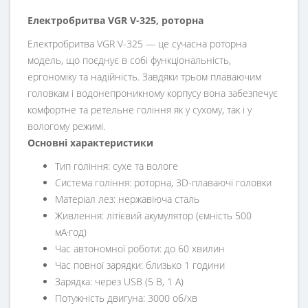
Електробритва VGR V-325, роторна
Електробритва VGR V-325 — це сучасна роторна
модель, що поєднує в собі функціональність,
ергономіку та надійність. Завдяки трьом плаваючим
головкам і водонепроникному корпусу вона забезпечує
комфортне та ретельне гоління як у сухому, так і у
вологому режимі.
Основні характеристики
Тип гоління: сухе та вологе
Система гоління: роторна, 3D-плаваючі головки
Матеріал лез: нержавіюча сталь
Живлення: літієвий акумулятор (ємність 500
мА·год)
Час автономної роботи: до 60 хвилин
Час повної зарядки: близько 1 години
Зарядка: через USB (5 В, 1 А)
Потужність двигуна: 3000 об/хв