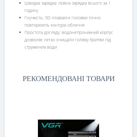
Швидка зарядка: повна зарядка всього за 1
годину
Гнучкість: 3D-плаваючі головки точно
повторюють контури обличчя
Простота догляду: водонепроникний корпус
дозволяє легко очищати голівку бритви під
струменем води
РЕКОМЕНДОВАНІ ТОВАРИ