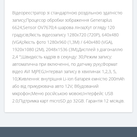
Відеореєстратор зі стандартною роздільною здатністю
запису;Процесор обробки зображення Generaplus
6624;Sensor OV7670;4-шарова лінза;Кут огляду 120
градусів;Якість відеозапису 1280x720 (720P), 640x480
(VGA);Якість фото 1280x960 (1,3M) / 640x480 (VGA),
1920x1080 (2M), 2048x1536 (3M);Дисплей з діагоналлю
2,4 ";Швидкість кадрів в секунду: 30;Режим запису:
автоматична при включенні, по датчику руху;Формат
відео AVI MJPEG;Інтервал запису в хвилинах 1,2,3, 5,
10;Живлення: внутрішня Li-ion батарея ємністю 200mAh
або від прикурювача авто 12V; Вбудований
мікрофон;Меню російською мовою;Інтерфейс USB
2.0;Підтримка карт microSD до 32GB. Гарантія 12 місяців.