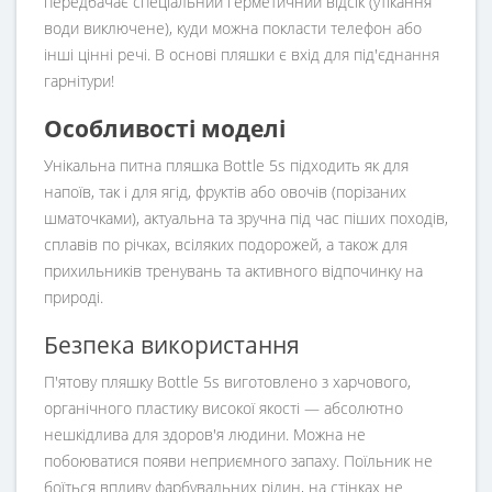
передбачає спеціальний герметичний відсік (утікання
води виключене), куди можна покласти телефон або
інші цінні речі. В основі пляшки є вхід для під'єднання
гарнітури!
Особливості моделі
Унікальна питна пляшка Bottle 5s підходить як для
напоїв, так і для ягід, фруктів або овочів (порізаних
шматочками), актуальна та зручна під час піших походів,
сплавів по річках, всіляких подорожей, а також для
прихильників тренувань та активного відпочинку на
природі.
Безпека використання
П'ятову пляшку Bottle 5s виготовлено з харчового,
органічного пластику високої якості — абсолютно
нешкідлива для здоров'я людини. Можна не
побоюватися появи неприємного запаху. Поїльник не
боїться впливу фарбувальних рідин, на стінках не