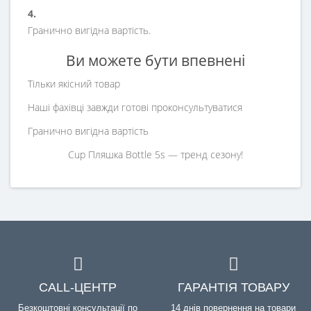
4.
Гранично вигідна вартість.
Ви можете бути впевнені
Тільки якісний товар
Наші фахівці завжди готові проконсультуватися
Гранично вигідна вартість
Cup Пляшка Bottle 5s — тренд сезону!
CALL-ЦЕНТР
ГАРАНТІЯ ТОВАРУ
Безкоштовні консультації по
14 днів повернення на товари