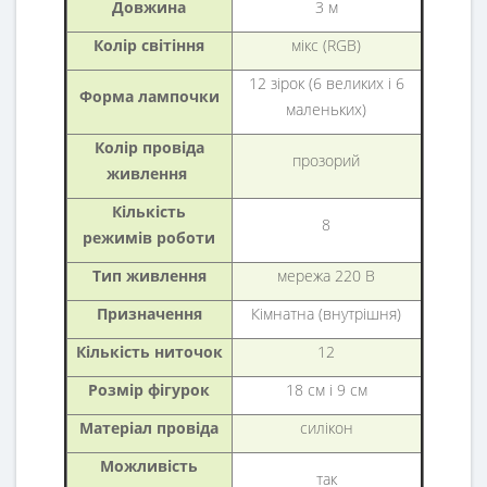
Довжина
3 м
Колір світіння
мікс (RGB)
12 зірок (6 великих і 6
Форма лампочки
маленьких)
Колір провіда
прозорий
живлення
Кількість
8
режимів роботи
Тип живлення
мережа 220 В
Призначення
Кімнатна (внутрішня)
Кількість ниточок
12
Розмір фігурок
18 см і 9 см
Матеріал провіда
силікон
Можливість
так