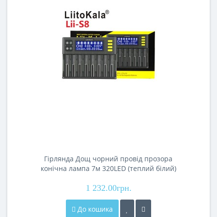
Гірлянда Дощ чорний провід прозора
конічна лампа 7м 320LED (теплий білий)
320-SHORT-CURTAIN-7M-WW 40шт 9336
1 232.00грн.
До кошика