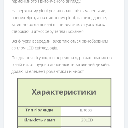
гармонійного і витонченого вигляду.
На верхньому рівні розташовані шість маленьких,
повних зірок, а на нижньому рівні, на нитці довше,
затишно розташовані шість великих фігурок зірок,
створюючи атмосферу тепла і кохання.
Всі фігурки всередині висвітлюються різнобарвним
світлом LED світлодіодів.
Поєднання фігурок, що чергуються, розташованих на
різній висоті чудово доповнюють загальний дизайн,
додаючи елемент романтики і ніжності.
Характеристики
Тип гірлянди
штора
Кількість ламп
120LED