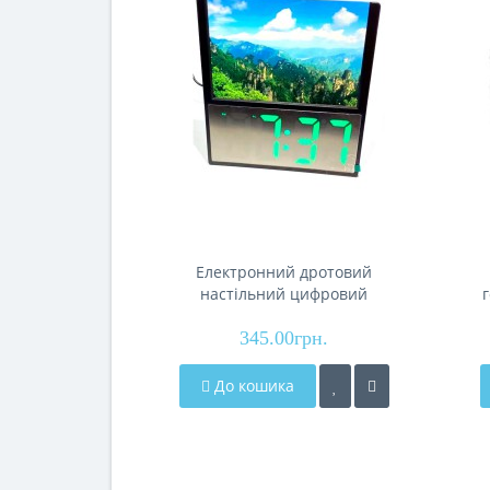
Електронний дротовий
настільний цифровий
годинник DS-6608 з
фоторамкою, зелене
345.00грн.
підсвічування
До кошика