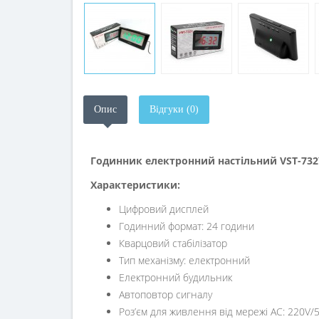
Опис
Відгуки (0)
Годинник електронний настільний VST-732
Характеристики:
Цифровий дисплей
Годинний формат: 24 години
Кварцовий стабілізатор
Тип механізму: електронний
Електронний будильник
Автоповтор сигналу
Роз’єм для живлення від мережі AC: 220V/