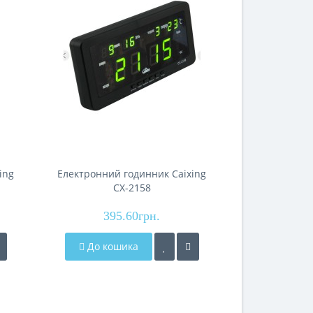
ing
Електронний годинник Caixing
Електронни
СХ-2158
898C з р
підсвічуванн
395.60грн.
тер
174
До кошика
До кош