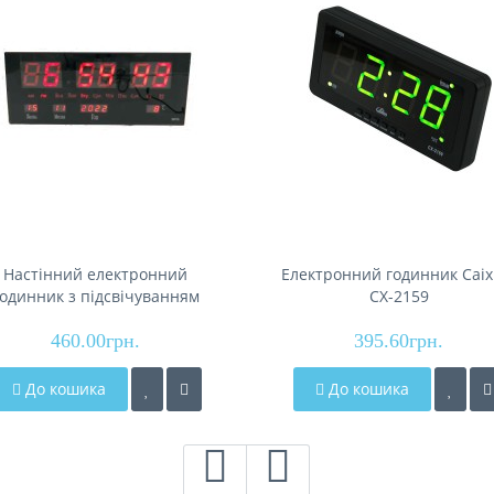
Настінний електронний
Електронний годинник Caix
годинник з підсвічуванням
СХ-2159
3615
460.00грн.
395.60грн.
До кошика
До кошика