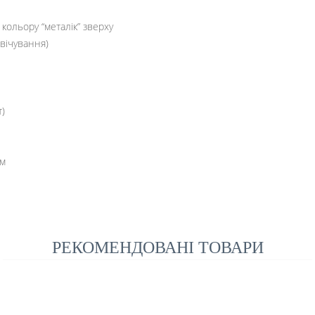
 кольору “металік” зверху
свічування)
т)
см
РЕКОМЕНДОВАНІ ТОВАРИ