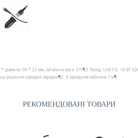
* діаметр: 50 * 22 мм, загальна вага: 37г¶3. Вихід: USB1/2: 18 ВТ (Q
інші рішення швидкої зарядки¶5. З зарядним кабелем 1 м¶
РЕКОМЕНДОВАНІ ТОВАРИ