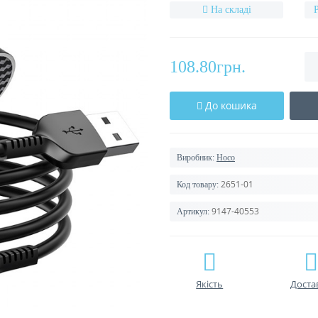
На складі
108.80грн.
До кошика
Виробник:
Hoco
2651-01
Код товару:
9147-40553
Артикул:
Якість
Доста