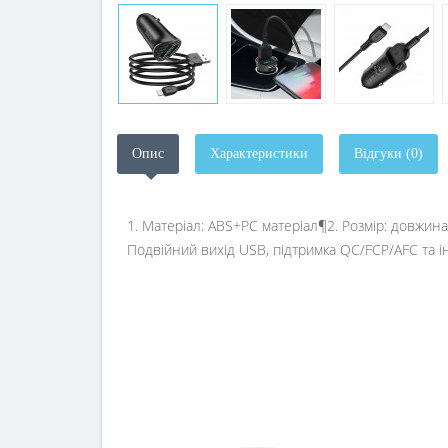
Опис
Характеристики
Відгуки (0)
1. Матеріал: ABS+PC матеріал¶2. Розмір: довжина 
Подвійний вихід USB, підтримка QC/FCP/AFC та 