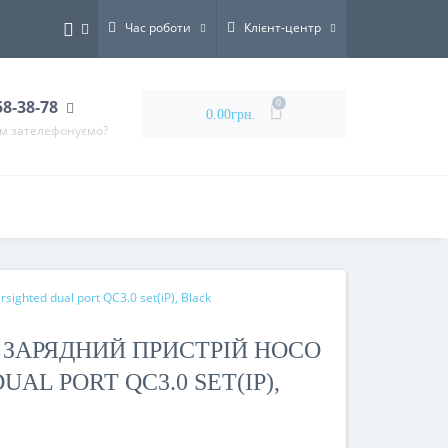
Час роботи
Клієнт-центр
58-38-78
0
0.00грн.
ам зателефонуємо?
ghted dual port QC3.0 set(iP), Black
ЗАРЯДНИЙ ПРИСТРІЙ HOCO
UAL PORT QC3.0 SET(IP),