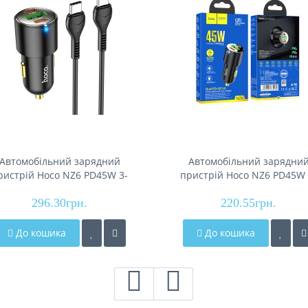
Автомобільний зарядний
Автомобільний зарядни
ристрій Hoco NZ6 PD45W 3-
пристрій Hoco NZ6 PD45W 
t(2C1A) car charger set(Type-
port(2C1A), Black
C to Type-C), Black
296.30грн.
220.55грн.
До кошика
До кошика