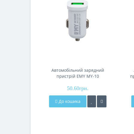
Автомобільний зарядний
пристрій EMY MY-10
п
por
50.60грн.
До кошика