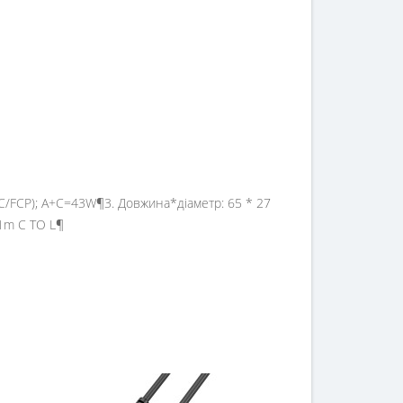
FC/FCP); A+C=43W¶3. Довжина*діаметр: 65 * 27
 1m C TO L¶