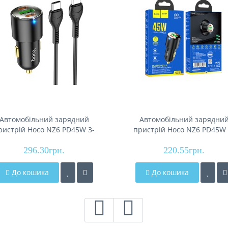
Автомобільний зарядний
Автомобільний зарядни
ристрій Hoco NZ6 PD45W 3-
пристрій Hoco NZ6 PD45W 
t(2C1A) car charger set(Type-
port(2C1A), Black
C to Type-C), Black
296.30грн.
220.55грн.
До кошика
До кошика