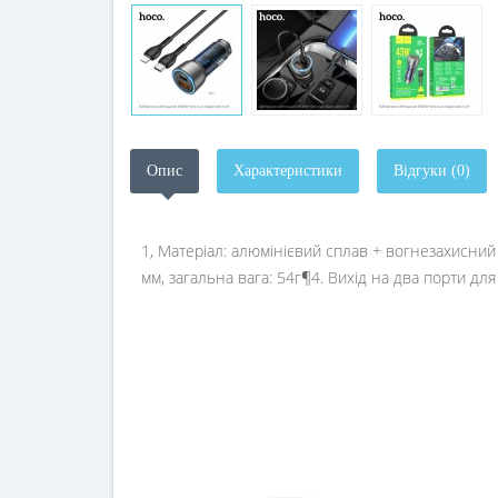
Опис
Характеристики
Відгуки (0)
1, Матеріал: алюмінієвий сплав + вогнезахисний
мм, загальна вага: 54г¶4. Вихід на два порти д