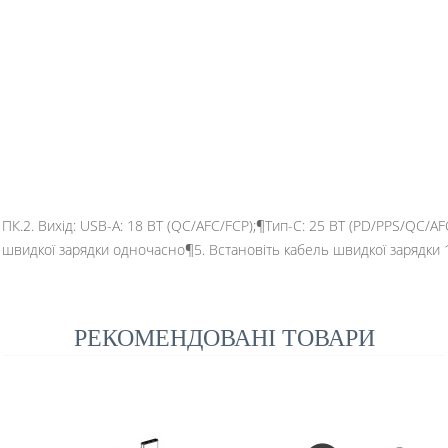
 ПК.2. Вихід: USB-A: 18 ВТ (QC/AFC/FCP);¶Тип-C: 25 ВТ (PD/PPS/QC/A
ля швидкої зарядки одночасно¶5. Встановіть кабель швидкої зарядки
РЕКОМЕНДОВАНІ ТОВАРИ