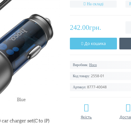
На складі
242.00грн.
До кошика
Виробник:
Hoco
2558-01
Код товару:
8777-40048
Артикул:
Якість
Доста