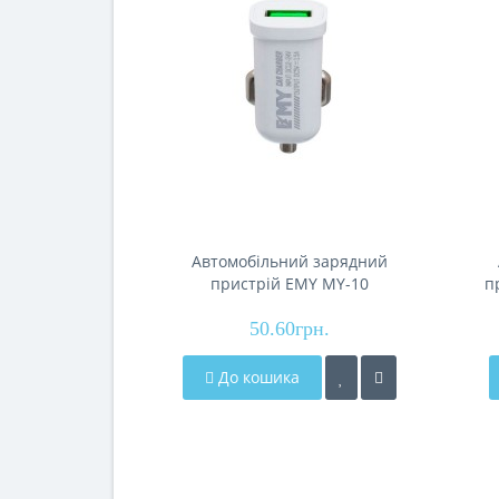
Автомобільний зарядний
пристрій EMY MY-10
п
por
50.60грн.
До кошика