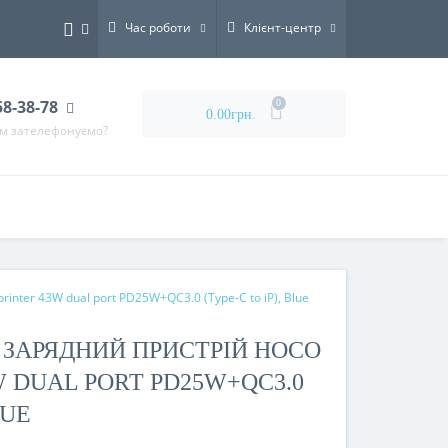
Час роботи
Клієнт-центр
58-38-78
0
0.00грн.
ам зателефонуємо?
nter 43W dual port PD25W+QC3.0 (Type-C to iP), Blue
ЗАРЯДНИЙ ПРИСТРІЙ HOCO
W DUAL PORT PD25W+QC3.0
LUE